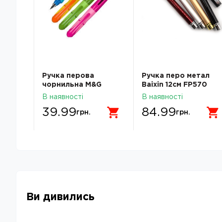
M&G
Ручка перова
Ручка перо метал
чорнильна M&G
Baixin 12см FP570
Fountain Pen
В наявності
В наявності
AFPV4372004278C
39.99
84.99
296C
грн.
грн.
Ви дивились