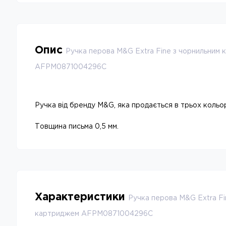
Опис
Ручка перова M&G Extra Fine з чорнильним
AFPM0871004296C
Ручка від бренду M&G, яка продається в трьох кольор
-23
%
Товщина письма 0,5 мм.
Характеристики
Ручка перова M&G Extra Fi
картриджем AFPM0871004296C