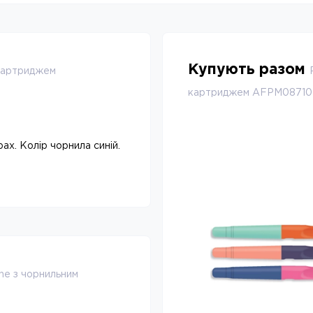
Купують разом
 картриджем
картриджем AFPM0871
ах. Колір чорнила синій.
ne з чорнильним