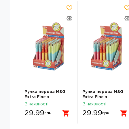
Ручка перова M&G
Ручка перова M&G
Extra Fine з
Extra Fine з
чорнильним
чорнильним
В наявності
В наявності
картриджем
картриджем
29.99
29.99
AFPM0871004296C
AFPM0871004296C
грн.
грн.