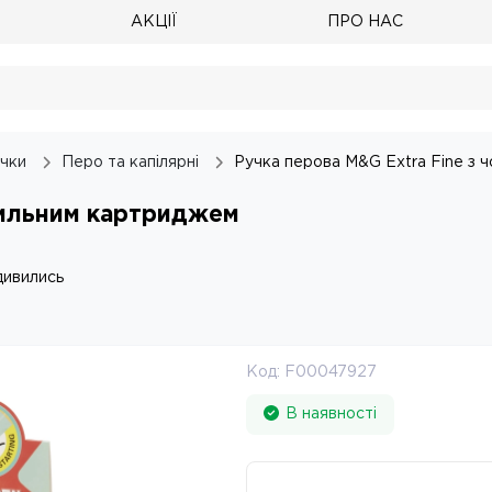
АКЦІЇ
ПРО НАС
чки
Перо та капілярні
Ручка перова M&G Extra Fine 
нильним картриджем
дивились
Код:
F00047927
В наявності