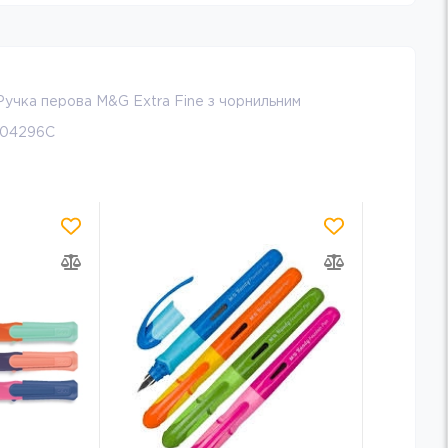
Ручка перова M&G Extra Fine з чорнильним
004296C
-23
%