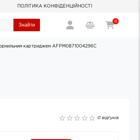
ПОЛІТИКА КОНФІДЕНЦІЙНОСТІ
0
Знайти
з чорнильним картриджем AFPM0871004296C
0
відгуків