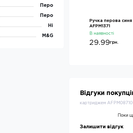
Перо
Перо
Ручка перова синя M&G
Ручка перова чор
Ні
AFPM1371
Fountain Pen
AFPV4372004278
В наявності
В наявності
M&G
29.99
39.99
грн.
грн.
Відгуки покупц
картриджем AFPM0871
Поки що
Залишити відгук