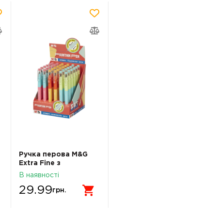
Ручка перова M&G
Extra Fine з
чорнильним
В наявності
картриджем
29.99
AFPM0871004296C
грн.