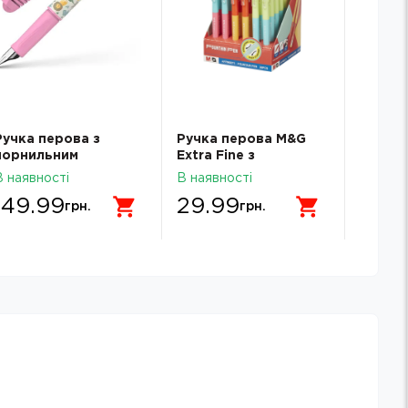
Ручка перова з
Ручка перова M&G
Ручка 
чорнильним
Extra Fine з
чорни
патроном Schneider
чорнильним
Founta
В наявності
В наявності
В наявн
Zippi корпус рожевий
картриджем
AFPV4
149.99
29.99
39.
S168920
AFPM0871004296C
грн.
грн.