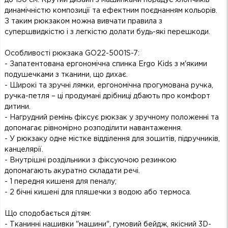
динамічністю композиції та ефектним поєднанням кольорів.
З таким рюкзаком можна вивчати правила з
супершвидкістю і з легкістю долати будь-які перешкоди.
Особливості рюкзака GO22-5001S-7:
- Запатентована ергономічна спинка Ergo Kids з м'якими
подушечками з тканини, що дихає.
- Широкі та зручні лямки, ергономічна прогумована ручка,
ручка-петля – ці продумані дрібниці дбають про комфорт
дитини.
- Нагрудний ремінь фіксує рюкзак у зручному положенні та
допомагає рівномірно розподілити навантаження.
- У рюкзаку одне містке відділення для зошитів, підручників,
канцелярії.
- Внутрішні роздільники з фіксуючою резинкою
допомагають акуратно складати речі.
- 1 передня кишеня для пеналу;
- 2 бічні кишені для пляшечки з водою або термоса.
Що сподобається дітям:
- Тканинні нашивки "машини", гумовий бейдж, якісний 3D-