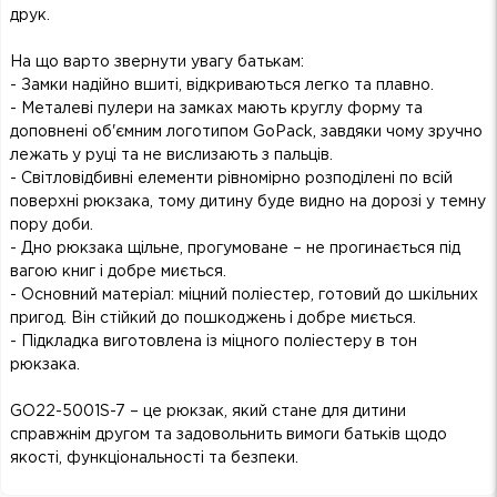
друк.
На що варто звернути увагу батькам:
- Замки надійно вшиті, відкриваються легко та плавно.
- Металеві пулери на замках мають круглу форму та
доповнені об'ємним логотипом GoPack, завдяки чому зручно
лежать у руці та не вислизають з пальців.
- Світловідбивні елементи рівномірно розподілені по всій
поверхні рюкзака, тому дитину буде видно на дорозі у темну
пору доби.
- Дно рюкзака щільне, прогумоване – не прогинається під
вагою книг і добре миється.
- Основний матеріал: міцний поліестер, готовий до шкільних
пригод. Він стійкий до пошкоджень і добре миється.
- Підкладка виготовлена із міцного поліестеру в тон
рюкзака.
GO22-5001S-7 – це рюкзак, який стане для дитини
справжнім другом та задовольнить вимоги батьків щодо
якості, функціональності та безпеки.