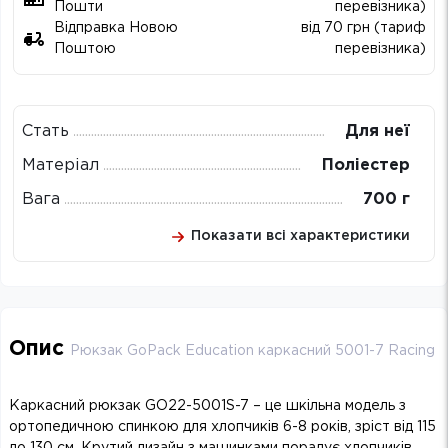
Пошти
перевізника)
Відправка Новою
від 70 грн (тариф
Поштою
перевізника)
Стать
Для неї
Матеріал
Поліестер
Вага
700 г
Показати всі характеристики
Опис
Рюкзак GoPack Education каркасний 5001-7 Racing
Каркасний рюкзак GO22-5001S-7 – це шкільна модель з
ортопедичною спинкою для хлопчиків 6-8 років, зріст від 115
до 130 см. Крутий дизайн з машинками порадує хлопчиків