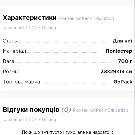
Характеристики
Рюкзак GoPack Education
каркасний 5001-7 Racing
Стать
Для неї
Матеріал
Поліестер
Вага
700 г
Розмір
38×29×13 см
Торгова марка
GoPack
Відгуки покупців
(
0
)
Рюкзак GoPack Education
каркасний 5001-7 Racing
Поки що тут пусто і тихо, але не надовго :)