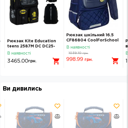
Рюкзак шкільний 16.5
CF86804 CoolForSchool
-
Рюкзак Kite Education
Р
CF86804
teens 2587M DC DC25-
в
В наявності
2587M
1039.10
В наявності
В
грн.
998.99
грн.
3465.00
грн.
Ви дивились