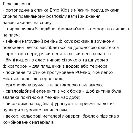
Рюкзак зовні:
- ортопедична спинка Ergo Kids з м'якими подушечками
сприяє правильному розподілу ваги і зниження
навантаження на спину;
- широкі лямки S-подібної форми м'яко і комфортно лягають
на плечі;
- знімний нагрудний ремінь фіксує рюкзак в зручному
положенні, легко застібається за допомогою фастекса;
- простора передня кишеня та дві кишені на магніті;
- бічні кишені з еластичною сіточкою та шнуром з
фіксатором – для пляшечки з водою або термоса;
- посилене та стійке прогумоване PU-дно, яке легко
миється вологою серветкою;
- ергономічна ручка із пластиковою накладкою;
- світловідбивні елементи з усіх боків – щоб дитина була
здалека помітною в темний час доби;
- високоякісна надійна фурнітура та приємні на дотик
пуллери з гумовим напиленням;
- декор: кольорові металеві люверси, брелок-підвіска з
комбінованих матеріалів.