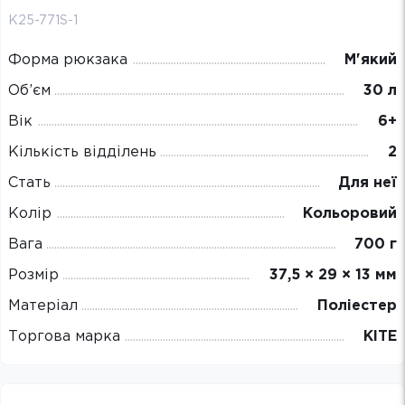
K25-771S-1
Форма рюкзака
М'який
Об’єм
30 л
Вік
6+
Кількість відділень
2
Стать
Для неї
Колір
Кольоровий
Вага
700 г
Розмір
37,5 × 29 × 13 мм
Матеріал
Поліестер
Торгова марка
KITE