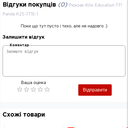
Відгуки покупців
(
0
)
Рюкзак Kite Education 771
Panda K25-771S-1
Поки що тут пусто і тихо, але не надовго :)
Залишити відгук
Коментар
Ваша оцінка
Відправити
Empty
0.5 Stars
1 Star
1.5 Stars
2 Stars
2.5 Stars
3 Stars
3.5 Stars
4 Stars
4.5 Stars
5 Stars
Схожі товари