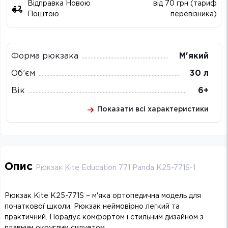
Відправка Новою
від 70 грн (тариф
Поштою
перевізника)
Форма рюкзака
М'який
Об’єм
30 л
Вік
6+
Показати всі характеристики
Опис
Рюкзак Kite Education 771 Panda K25-771S-1
Рюкзак Kite K25-771S – м'яка ортопедична модель для
початкової школи. Рюкзак неймовірно легкий та
практичний. Порадує комфортом і стильним дизайном з
плавним округлим силуетом.