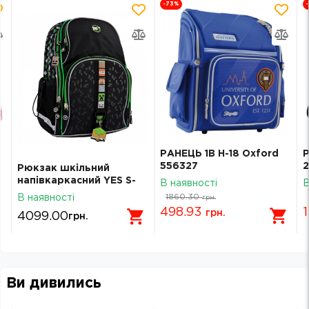
-73
%
РАНЕЦЬ 1В H-18 Oxford
Р
556327
2
Рюкзак шкільний
п
напівкаркасний YES S-
В наявності
В
W
-
100 Minecraft Game
1860.30
В наявності
грн.
559875
498.93
грн.
4099.00
грн.
Ви дивились