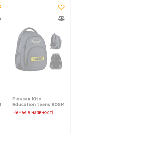
Рюкзак Kite
M
Education teens 905M
DC DC24-905M
Немає в наявності