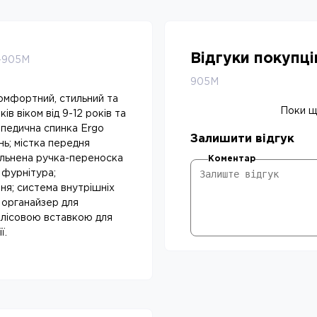
Відгуки покупц
4-905M
905M
Комфортний, стильний та
Поки що
в віком від 9-12 років та
опедична спинка Ergo
Залишити відгук
нь; містка передня
ущільнена ручка-переноска
Коментар
 фурнітура;
ння; система внутрішніх
 органайзер для
флісовою вставкою для
ї.