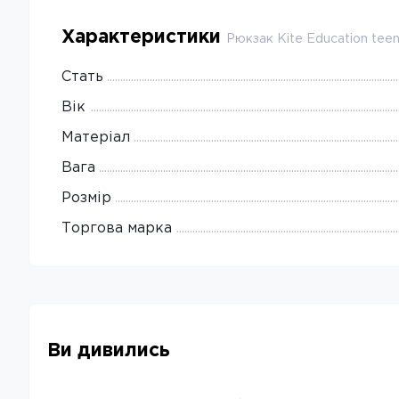
Характеристики
Рюкзак Kite Education te
Стать
Вік
Матеріал
Вага
Розмір
Торгова марка
Ви дивились