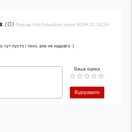
ів
(
0
)
Рюкзак Kite Education teens 905M DC DC24-
 тут пусто і тихо, але не надовго :)
Ваша оцінка
Empty
0.5 Stars
1 Star
1.5 Stars
2 Stars
2.5 Stars
3 Stars
3.5 Stars
4 Stars
4.5 Stars
5 Stars
Відправити