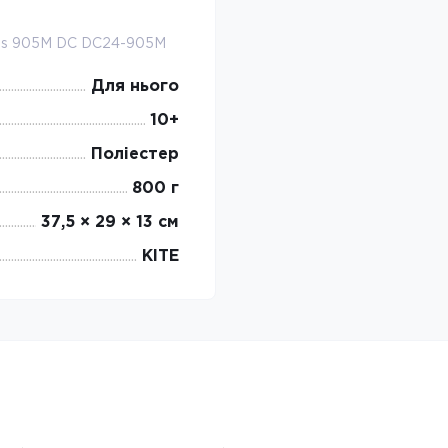
ens 905M DC DC24-905M
Для нього
10+
Поліестер
800 г
37,5 × 29 × 13 см
KITE