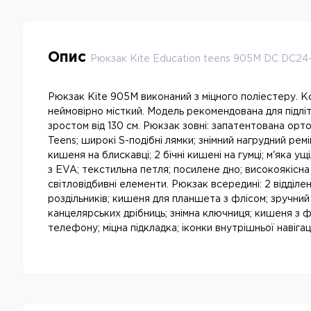
Опис
Рюкзак Kite Education teens 905M DC DC2
Рюкзак Kite 905M виконаний з міцного поліестеру. 
неймовірно місткий. Модель рекомендована для підліткі
зростом від 130 см. Рюкзак зовні: запатентована орт
Teens; широкі S-подібні лямки; знімний нагрудний ремі
кишеня на блискавці; 2 бічні кишені на гумці; м'яка 
з EVA; текстильна петля; посилене дно; високоякісна
світловідбивні елементи. Рюкзак всередині: 2 відділе
роздільників; кишеня для планшета з флісом; зручний
канцелярських дрібниць; знімна ключниця; кишеня з 
телефону; міцна підкладка; іконки внутрішньої навігаці