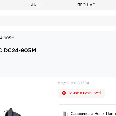
АКЦІЇ
ПРО НАС
24-905M
DC DC24-905M
Код:
F00058794
Немає в наявності
Самовивоз з Нової Пош