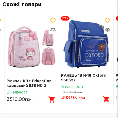
Схожі товари
-73
%
РАНЕЦЬ 1В H-18 Oxford
Р
556327
2
Рюкзак Kite Education
п
каркасний 555 HK-2
В наявності
В
W
HK26-555S-2 HK26-555S-
1860.30
В наявності
грн.
2
498.93
грн.
3510.00
грн.