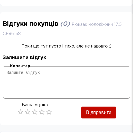
Відгуки покупців
(
0
)
Рюкзак молодіжний 17.5
CF86158
Поки що тут пусто і тихо, але не надовго :)
Залишити відгук
Коментар
Ваша оцінка
Відправити
Empty
0.5 Stars
1 Star
1.5 Stars
2 Stars
2.5 Stars
3 Stars
3.5 Stars
4 Stars
4.5 Stars
5 Stars