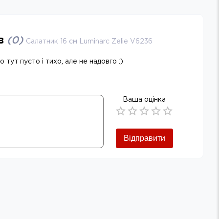
ів
(
0
)
Салатник 16 см Luminarc Zelie V6236
 тут пусто і тихо, але не надовго :)
Ваша оцінка
Empty
0.5 Stars
1 Star
1.5 Stars
2 Stars
2.5 Stars
3 Stars
3.5 Stars
4 Stars
4.5 Stars
5 Stars
Відправити