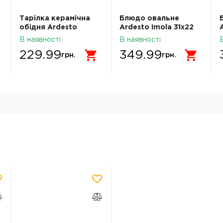
Тарілка керамічна
Блюдо овальне
обідня Ardesto
Ardesto Imola 31х22
Trento 26,5 см чорна
см порцеляна
В наявності
В наявності
AR2926TB
AR3508I
229.99
349.99
грн.
грн.