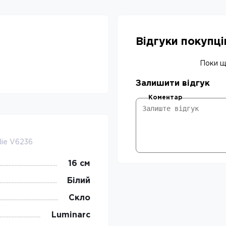
Відгуки покупц
Поки що
Залишити відгук
Коментар
lie V6236
16 см
Білий
Скло
Luminarc