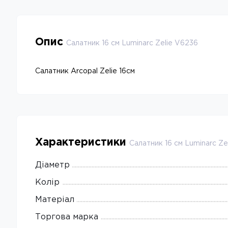
Опис
Салатник 16 см Luminarc Zelie V6236
Салатник Arcopal Zelie 16см
Характеристики
Салатник 16 см Luminarc Ze
Діаметр
Колір
Матеріал
Торгова марка