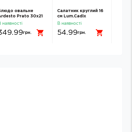
Блюдо овальне
Салатник круглий 16
Тарілк
Ardesto Prato 30х21
см Lum.Cadiх
кругла
см порцеляна
Lum.Ca
В наявності
В наявності
В наявн
AR3607P
349.99
54.99
69.
грн.
грн.