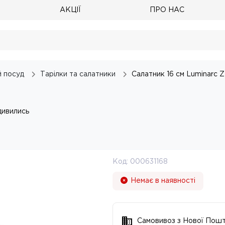
АКЦІЇ
ПРО НАС
 посуд
Тарілки та салатники
Салатник 16 см Luminarc Z
дивились
Код:
000631168
Немає в наявності
Самовивоз з Нової Пош