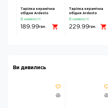
Тарілка керамічна
Тарілка керамічна
ia 26
обідня Ardesto
обідня Ardesto
ка
Bagheria 26 см Bright
Trento 26,5 см біла
В наявності
В наявності
white AR2926WGC
AR2926TW
189.99
229.99
грн.
грн.
Ви дивились