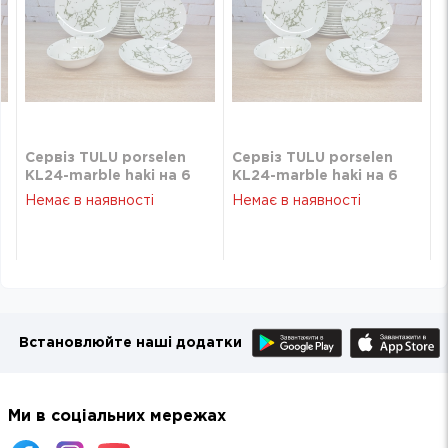
Сервіз TULU porselen
Сервіз TULU porselen
KL24-marble haki на 6
KL24-marble haki на 6
персон/24 предмети
персон/24 предмети
Немає в наявності
Немає в наявності
TULU KL24-marble haki
TULU KL24-marble haki
Встановлюйте наші додатки
Ми в соціальних мережах