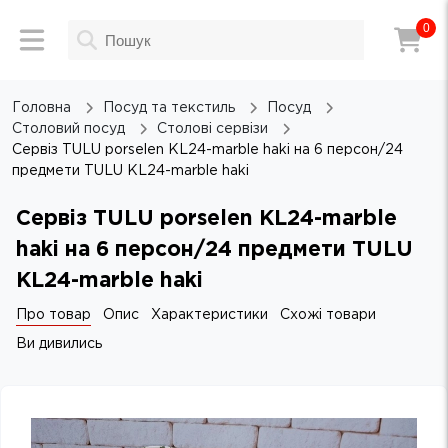
0
Головна
Посуд та текстиль
Посуд
Столовий посуд
Столові сервізи
Сервіз TULU porselen KL24-marble haki на 6 персон/24
предмети TULU KL24-marble haki
Сервіз TULU porselen KL24-marble
haki на 6 персон/24 предмети TULU
KL24-marble haki
Про товар
Опис
Характеристики
Схожі товари
Ви дивились