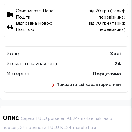
Самовивоз з Нової
від 70 грн (тариф
Пошти
перевізника)
Відправка Новою
від 70 грн (тариф
Поштою
перевізника)
Колір
Хакі
Кількість в упаковці
24
Матеріал
Порцеляна
Показати всі характеристики
Опис
Сервіз TULU porselen KL24-marble haki на 6
персон/24 предмети TULU KL24-marble haki