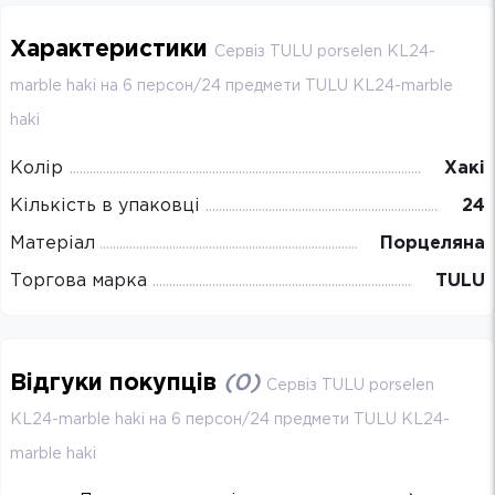
Характеристики
Сервіз TULU porselen KL24-
marble haki на 6 персон/24 предмети TULU KL24-marble
haki
Колір
Хакі
Кількість в упаковці
24
Матеріал
Порцеляна
Торгова марка
TULU
Відгуки покупців
(
0
)
Сервіз TULU porselen
KL24-marble haki на 6 персон/24 предмети TULU KL24-
marble haki