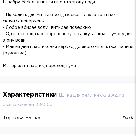
Швабра York для миття вікон та згону води.
- Підходить для миття вікон, дзеркал, кахлю та інших
скляних поверхонь
- Добре вбирає воду і витирає поверхню
- Одна сторона має поролонову насадку, а інша - гумову для
згону води
- Має міцний пластиковий каркас, до якого чіпляється палиця
(рукоятка)
Матеріали: пластик, поролон, гума.
Характеристики
Щітка для очистки скла Azur з
розпилювачем 084060
Торгова марка
York