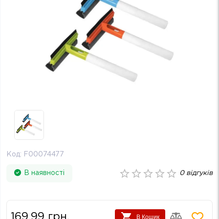
Код:
F00074477
В наявності
0
відгуків
169.99
грн.
В Кошик