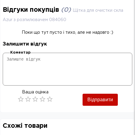
Відгуки покупців
(
0
)
Щітка для очистки скла
Azur з розпилювачем 084060
Поки що тут пусто і тихо, але не надовго :)
Залишити відгук
Коментар
Ваша оцінка
Відправити
Empty
0.5 Stars
1 Star
1.5 Stars
2 Stars
2.5 Stars
3 Stars
3.5 Stars
4 Stars
4.5 Stars
5 Stars
Схожі товари