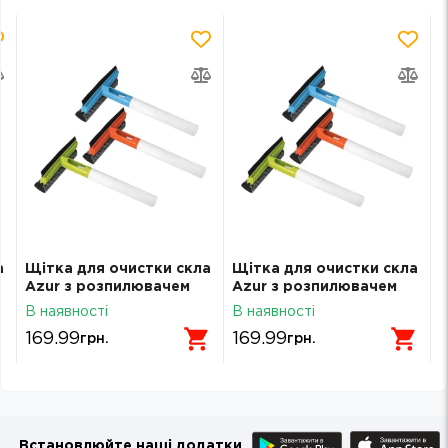
а
Щітка для очистки скла
Щітка для очистки скла
Azur з розпилювачем
Azur з розпилювачем
084060
084060
В наявності
В наявності
169.99
169.99
грн.
грн.
Встановлюйте наші додатки