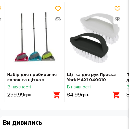
Набір для прибирання
Щітка для рук Праска
П
совок та щітка з
York МАХІ 040010
д
довгою ручкою York
1
В наявності
В наявності
В
063030
299.99
84.99
грн.
грн.
Ви дивились