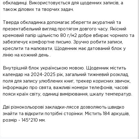
обкладинці. Використовується для щоденних записів, а
також ділових та творчих задач.
Тверда обкладинка допомагає зберегти акуратний та
презентабельний вигляд протягом довгого часу. Якісний
кремовий папір щільністю 80 г/м2 добре вбирає чорнило та
забезпечує комфортне письмо. Зручно робити записи,
креслити та малювати. Щоденник має датований блок у
лінію на кожний день .
Внутрішній блок українською мовою. Щоденник містить
календар на 2024-2025 рік, загальний тижневий розклад,
поля для запису улюблених книг, трекер корисних звичок,
інформацію про свята, важливі номери телефонів, часові
пояси країн світу, одиниці вимірювання, шкалу температур.
Дві різнокольорові закладки-ляссе дозволяють швидко
знайти та відкрити потрібні сторінки. Містить 184 аркушів,
розмір - 145*210 мм.