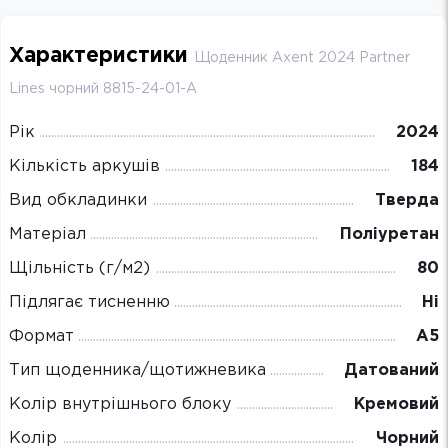
Характеристики
Щоденник Axent 2024 Partner
Lines чорний 8815-24-01-A
Рік
2024
Кількість аркушів
184
Вид обкладинки
Тверда
Матеріал
Поліуретан
Щільність (г/м2)
80
Підлягає тисненню
Ні
Формат
А5
Тип щоденника/щотижневика
Датований
Колір внутрішнього блоку
Кремовий
Колір
Чорний