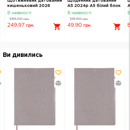
Щотижневик датований
Щоденник датований
т
кишеньковий 2026
А5 2024р А5 білий блок
А
8
Brunnen Linesse нічний
Аркуш Полуниці 1В2799
р
В наявності
В наявності
В
синій 73-755 69 836
589.00
139.90
грн.
грн.
249.97
49.90
грн.
грн.
Ви дивились