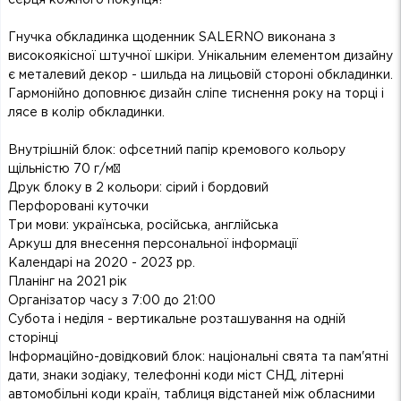
Гнучка обкладинка щоденник SALERNO виконана з
високоякісної штучної шкіри. Унікальним елементом дизайну
є металевий декор - шильда на лицьовій стороні обкладинки.
Гармонійно доповнює дизайн сліпе тиснення року на торці і
лясе в колір обкладинки.
Внутрішній блок: офсетний папір кремового кольору
щільністю 70 г/м²
Друк блоку в 2 кольори: сірий і бордовий
Перфоровані куточки
Три мови: українська, російська, англійська
Аркуш для внесення персональної інформації
Календарі на 2020 - 2023 рр.
Планінг на 2021 рік
Організатор часу з 7:00 до 21:00
Субота і неділя - вертикальне розташування на одній
сторінці
Інформаційно-довідковий блок: національні свята та пам'ятні
дати, знаки зодіаку, телефонні коди міст СНД, літерні
автомобільні коди країн, таблиця відстаней між обласними