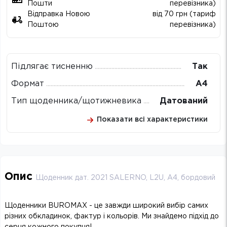
Пошти
перевізника)
Відправка Новою
від 70 грн (тариф
Поштою
перевізника)
Підлягає тисненню
Так
Формат
А4
Тип щоденника/щотижневика
Датований
Показати всі характеристики
Опис
Щоденник дат. 2021 SALERNO, L2U, A4, бордовий
Щоденники BUROMAX - це завжди широкий вибір самих
різних обкладинок, фактур і кольорів. Ми знайдемо підхід до
серця кожного покупця!