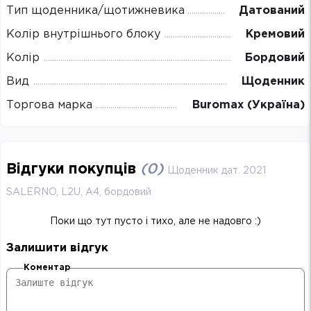
Тип щоденника/щотижневика
Датований
Колір внутрішнього блоку
Кремовий
Колір
Бордовий
Вид
Щоденник
Торгова марка
Buromax (Україна)
Відгуки покупців
(
0
)
Щоденник дат. 2021
SALERNO, L2U, A4, бордовий
Поки що тут пусто і тихо, але не надовго :)
Залишити відгук
Коментар