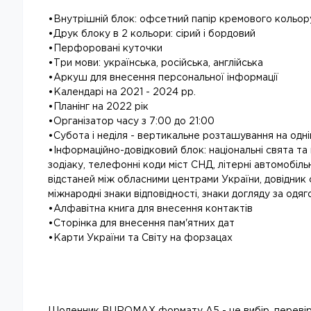
•Внутрішній блок: офсетний папір кремового кольору
•Друк блоку в 2 кольори: сірий і бордовий
•Перфоровані куточки
•Три мови: українська, російська, англійська
•Аркуш для внесення персональної інформації
•Календарі на 2021 - 2024 рр.
•Планінг на 2022 рік
•Організатор часу з 7:00 до 21:00
•Субота і неділя - вертикальне розташування на одні
•Інформаційно-довідковий блок: національні свята та 
зодіаку, телефонні коди міст СНД, літерні автомобільн
відстаней між обласними центрами України, довідник
міжнародні знаки відповідності, знаки догляду за одяг
•Алфавітна книга для внесення контактів
•Сторінка для внесення пам'ятних дат
•Карти України та Світу на форзацах