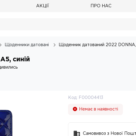
АКЦІЇ
ПРО НАС
Щоденники датовані
Щоденник датований 2022 DONNA, 
5, синій
дивились
Код:
F00004413
Немає в наявності
Самовивоз з Нової Пош