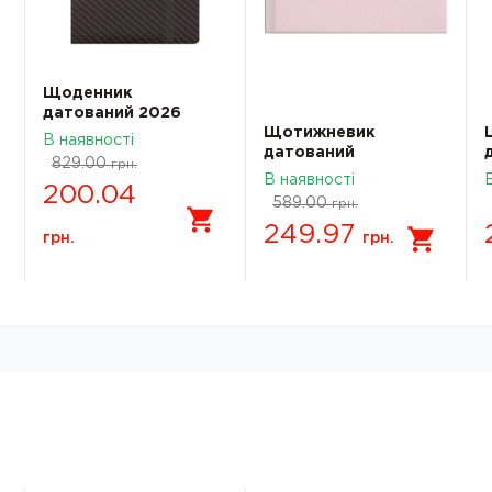
Щоденник
датований 2026
Brunnen Стандарт
Щотижневик
В наявності
Soft Carbon сірий 73-
датований
829.00
грн.
795 31 926
кишеньковий 2026
В наявності
200.04
Brunnen Linesse
589.00
грн.
пудровий 73-755 69
249.97
216
грн.
грн.