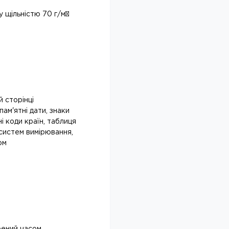
 щільністю 70 г/м²
й сторінці
пам'ятні дати, знаки
і коди країн, таблиця
 систем вимірювання,
ом