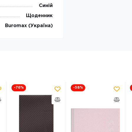
Синій
Щоденник
Buromax (Україна)
-76
%
-58
%