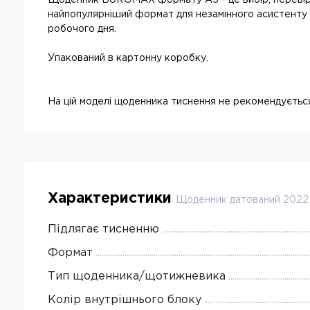
Щоденник BUROMAX формату А5 - це вибір, перевір
найпопулярніший формат для незамінного асистенту
робочого дня.
Упакований в картонну коробку.
На цій моделі щоденника тиснення не рекомендуєтьс
Характеристики
Щоденник датований 2022 
Підлягає тисненню
Формат
Тип щоденника/щотижневика
Колір внутрішнього блоку