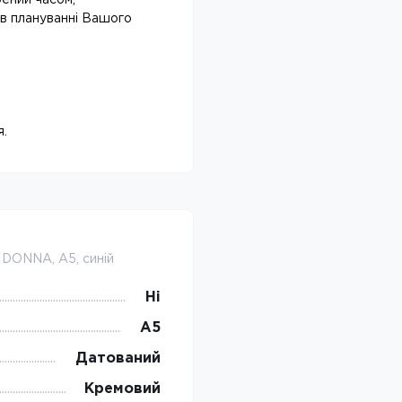
ений часом,
 в плануванні Вашого
я.
DONNA, A5, синій
Ні
А5
Датований
Кремовий