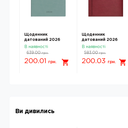
Щоденник
Щоденник
датований 2026
датований 2026
2026
Brunnen Стандарт
Brunnen Стандарт
В наявності
В наявності
 Trend
Torino Trend
Torino марсала 73-
639.00
583.00
грн.
грн.
736 38
бірюзовий холодний
795 38 296
200.01
200.03
73-795 38 536
грн.
грн.
Ви дивились