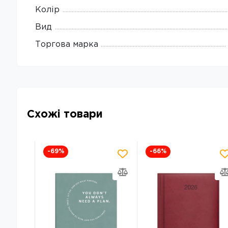
Колір
Вид
Торгова марка
Схожі товари
-69
%
-66
%