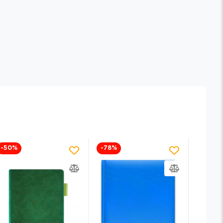
-50
%
-78
%
-57
%