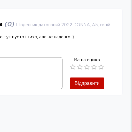
ів
(
0
)
Щоденник датований 2022 DONNA, A5, синій
 тут пусто і тихо, але не надовго :)
Ваша оцінка
Empty
0.5 Stars
1 Star
1.5 Stars
2 Stars
2.5 Stars
3 Stars
3.5 Stars
4 Stars
4.5 Stars
5 Stars
Відправити