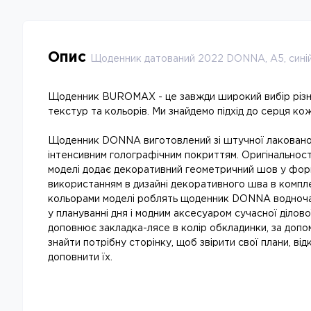
Опис
Щоденник датований 2022 DONNA, A5, сині
Щоденник BUROMAX - це завжди широкий вибір різн
текстур та кольорів. Ми знайдемо підхід до серця ко
Щоденник DONNA виготовлений зі штучної лакованої 
інтенсивним голографічним покриттям. Оригінальності
моделі додає декоративний геометричний шов у форм
використанням в дизайні декоративного шва в компл
кольорами моделі роблять щоденник DONNA водноча
у плануванні дня і модним аксесуаром сучасної ділово
доповнює закладка-лясе в колір обкладинки, за доп
знайти потрібну сторінку, щоб звірити свої плани, ві
доповнити їх.