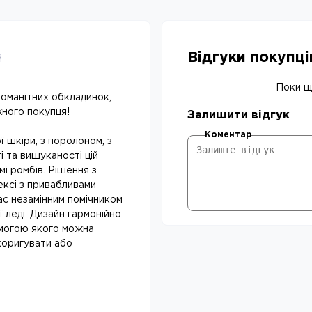
Відгуки покупц
й
Поки що
оманітних обкладинок,
жного покупця!
Залишити відгук
Коментар
шкіри, з поролоном, з
 та вишуканості цій
і ромбів. Рішення з
ексі з привабливами
с незамінним помічником
ї леді. Дизайн гармонійно
омогою якого можна
дкоригувати або