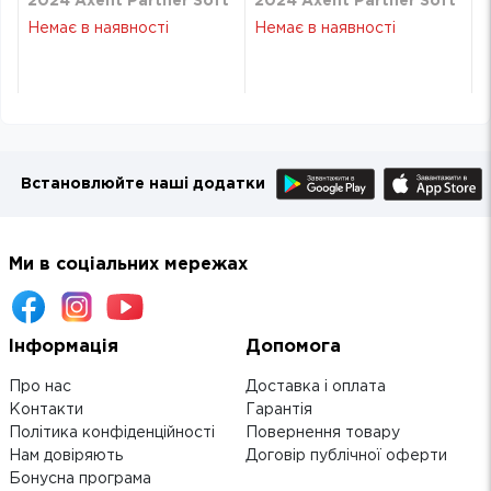
t
2024 Axent Partner Soft
2024 Axent Partner Soft
Skin 145х210 пудровий
Skin 145х210 пудровий
Немає в наявності
Немає в наявності
8810-24-24-A
8810-24-24-A
Встановлюйте наші додатки
Ми в соціальних мережах
Інформація
Допомога
Про нас
Доставка і оплата
Контакти
Гарантія
Політика конфіденційності
Повернення товару
Нам довіряють
Договір публічної оферти
Бонусна програма