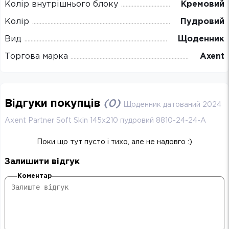
Колір внутрішнього блоку
Кремовий
Колір
Пудровий
Вид
Щоденник
Торгова марка
Axent
Відгуки покупців
(
0
)
Щоденник датований 2024
Axent Partner Soft Skin 145х210 пудровий 8810-24-24-A
Поки що тут пусто і тихо, але не надовго :)
Залишити відгук
Коментар