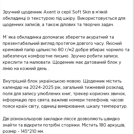
Зручний щоденник Axent із серії Soft Skin в м’якій
обкладинці із текстурою під шкіру. Використовується для
щоденних записів, а також ділових та творчих задач.
М`яка обкладинка допомагає зберегти акуратний та
презентабельний вигляд протягом довгого часу. Якісний
кремовий папір щільністю 80 г/м2 добре вбирає чорнило та
забезпечує комфортне письмо. Зручно робити записи,
креслити та малювати. Щоденник має датований блок у
лінію на кожний день .
Внутрішній блок українською мовою. Щоденник містить
календар на 2024-2025 рік, загальний тижневий розклад,
поля для запису улюблених книг, трекер корисних звичок,
інформацію про свята, важливі номери телефонів, часові
пояси країн світу, одиниці вимірювання, шкалу температур.
Дві різнокольорові закладки-ляссе дозволяють швидко
знайти та відкрити потрібні сторінки. Містить 180 аркушів,
розмір - 145*210 мм.