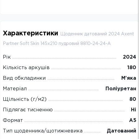
Характеристики
Щоденник датований 2024 Axent
Partner Soft Skin 145х210 пудровий 8810-24-24-A
Рік
2024
Кількість аркушів
180
Вид обкладинки
М'яка
Матеріал
Поліуретан
Щільність (г/м2)
80
Підлягає тисненню
Ні
Формат
А5
Тип щоденника/щотижневика
Датований