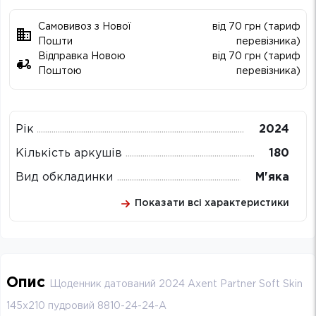
Самовивоз з Нової
від 70 грн (тариф
Пошти
перевізника)
Відправка Новою
від 70 грн (тариф
Поштою
перевізника)
Рік
2024
Кількість аркушів
180
Вид обкладинки
М'яка
Показати всі характеристики
Опис
Щоденник датований 2024 Axent Partner Soft Skin
145х210 пудровий 8810-24-24-A