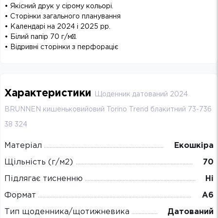
• Якісний друк у сірому кольорі.
• Сторінки загального планування
• Календарі на 2024 і 2025 рр.
• Білий папір 70 г/м².
• Відривні сторінки з перфораціє
Характеристики
Щоденник датований 2024
BRUNNEN кишеньковийовий Torino Trend блакитний 73-736
38 324
Матеріал
Екошкіра
Щільність (г/м2)
70
Підлягає тисненню
Ні
Формат
А6
Тип щоденника/щотижневика
Датований