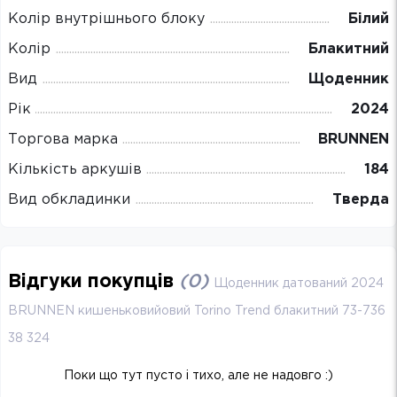
Колір внутрішнього блоку
Білий
Колір
Блакитний
Вид
Щоденник
Рік
2024
Торгова марка
BRUNNEN
Кількість аркушів
184
Вид обкладинки
Тверда
Відгуки покупців
(
0
)
Щоденник датований 2024
BRUNNEN кишеньковийовий Torino Trend блакитний 73-736
38 324
Поки що тут пусто і тихо, але не надовго :)