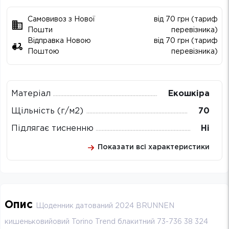
Самовивоз з Нової
від 70 грн (тариф
Пошти
перевізника)
Відправка Новою
від 70 грн (тариф
Поштою
перевізника)
Матеріал
Екошкіра
Щільність (г/м2)
70
Підлягає тисненню
Ні
Показати всі характеристики
Опис
Щоденник датований 2024 BRUNNEN
кишеньковийовий Torino Trend блакитний 73-736 38 324