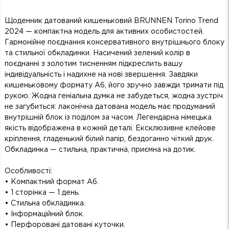
Щоденник датований кишеньковий BRUNNEN Torino Trend
2024 — компактна модель для активних особистостей.
Гармонійне поєднання консервативного внутрішнього блоку
та стильної обкладинки. Насичений зелений колір в
поєднанні з золотим тисненням підкреслить вашу
індивідуальність і надихне на нові звершення. Завдяки
кишеньковому формату А6, його зручно завжди тримати під
рукою. Жодна геніальна думка не забудеться, жодна зустріч
не загубиться: лаконічна датована модель має продуманий
внутрішній блок із поділом за часом. Легендарна німецька
якість відображена в кожній деталі. Ексклюзивне клейове
кріплення, гладенький білий папір, бездоганно чіткий друк.
Обкладинка — стильна, практична, приємна на дотик.
Особливості:
• Компактний формат А6.
• 1 сторінка — 1 день.
• Стильна обкладинка.
• Інформаційний блок.
• Перфоровані датовані куточки.