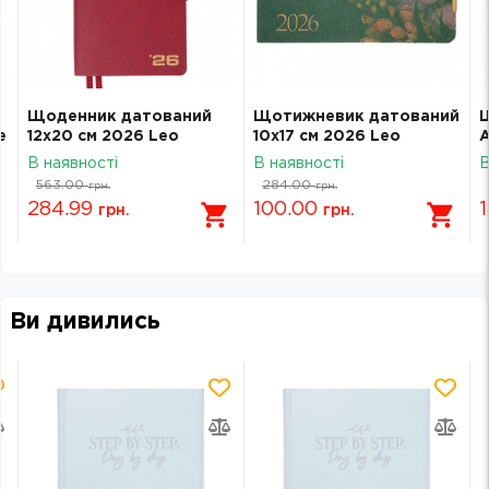
Щоденник датований
Щотижневик датований
e
12х20 см 2026 Leo
10х17 см 2026 Leo
А
Planner Alpha м`який
Planner Bloom
L
В наявності
В наявності
В
бордовий 252630
інтегральний 252714
563.00
284.00
грн.
грн.
284.99
100.00
грн.
грн.
Ви дивились