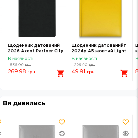
Щоденник датований
Щоденник датованийт
2026 Axent Partner City
2024р А5 жовтий Light
к
Soft 145х210 чорний
білий поролон 1В2829
2
В наявності
В наявності
В
8821-26-01-A
с
536.00
229.90
грн.
грн.
269.98
49.91
грн.
грн.
Ви дивились