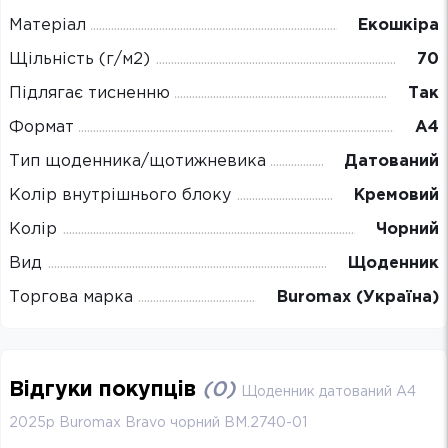
Матеріал
Екошкіра
Щільність (г/м2)
70
Підлягає тисненню
Так
Формат
А4
Тип щоденника/щотижневика
Датований
Колір внутрішнього блоку
Кремовий
Колір
Чорний
Вид
Щоденник
Торгова марка
Buromax (Україна)
Відгуки покупців
(
0
)
Щоденник датований А4
2025р Buromax Bravo чорний BM.2740-01