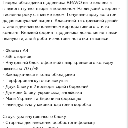
Тверда обкладинка щоденника BRAVO виготовлена з
гладкої штучної шкіри, з поролоном. На лицьовій стороні -
тиснення року сліпим методом. Тонування зрізу золотом
додає вишуканий акцент. Класичний та стриманий дизайн
стане відмінним доповненням корпоративного стилю
компанії. Великий формат щоденника дозволяє не тільки
планувати, але й робити змістовні нотатки та записи.
- Формат А4
- 336 сторінок
- Внутрішній блок: офсетний папір кремового кольору
щільністю 70 г/м²
- Закладка-лясе в колір обкладинки
- Перфоровані куточки аркушів
- Друк блоку в 2 кольори: сірий і бордовий
- Дві мови блоку: українська, англійська
- Мапи України та Європи на форзацах
- Індивідуальна упаковка: картонна коробка
Структура внутрішнього блоку:
- Сторінка для внесення особистої інформації