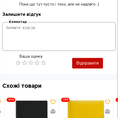
Поки що тут пусто і тихо, але не надовго :)
Залишити відгук
Коментар
Ваша оцінка
Відправити
Empty
0.5 Stars
1 Star
1.5 Stars
2 Stars
2.5 Stars
3 Stars
3.5 Stars
4 Stars
4.5 Stars
5 Stars
Схожі товари
-50
%
-78
%