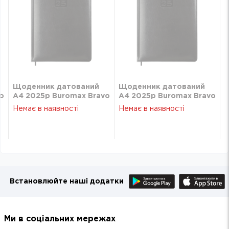
Щоденник датований
Щоденник датований
o
А4 2025р Buromax Bravo
А4 2025р Buromax Bravo
чорний BM.2740-01
чорний BM.2740-01
Немає в наявності
Немає в наявності
Встановлюйте наші додатки
Ми в соціальних мережах