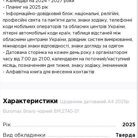
- Календарі на 2024 - 2027 роки
- Планінг на 2025 рік
- Інформаційно-довідковий блок: національні, релігійні,
професійні свята та пам'ятні дати, знаки зодіаку, телефонні
коди мобільних операторів та обласних центрів України,
літерні автомобільні коди країн, таблиця відстаней між
обласними центрами України, довідник систем вимірювання,
міжнародні знаки відповідності, знаки догляду за одягом
- Датована сторінка на кожен день року з організатором
часу від 7:00 до 21:00, календарем на поточний/наступний
місяць, позначенням дня тижня, знаку зодіаку, іменинників
- Алфавітна книга для внесення контактів
Характеристики
Щоденник датований А4 2025р
Buromax Bravo чорний BM.2740-01
Рік
2025
Вид обкладинки
Тверда