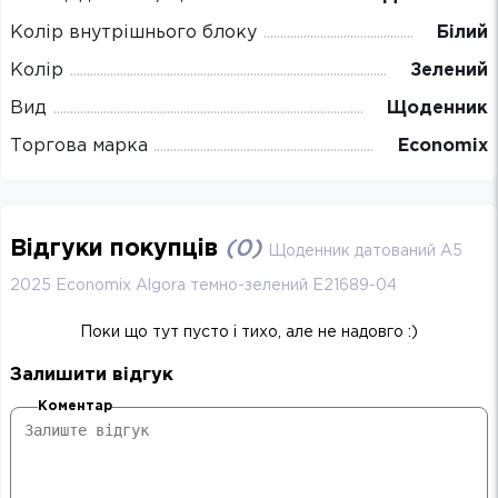
Колір внутрішнього блоку
Білий
Колір
Зелений
Вид
Щоденник
Торгова марка
Economix
Відгуки покупців
(
0
)
Щоденник датований А5
2025 Economix Algora темно-зелений E21689-04
Поки що тут пусто і тихо, але не надовго :)
Залишити відгук
Коментар