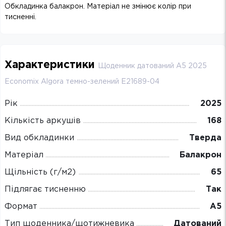
Обкладинка балакрон. Матеріал не змінює колір при
тисненні.
Характеристики
Щоденник датований А5 2025
Economix Algora темно-зелений E21689-04
Рік
2025
Кількість аркушів
168
Вид обкладинки
Тверда
Матеріал
Балакрон
Щільність (г/м2)
65
Підлягає тисненню
Так
Формат
А5
Тип щоденника/щотижневика
Датований