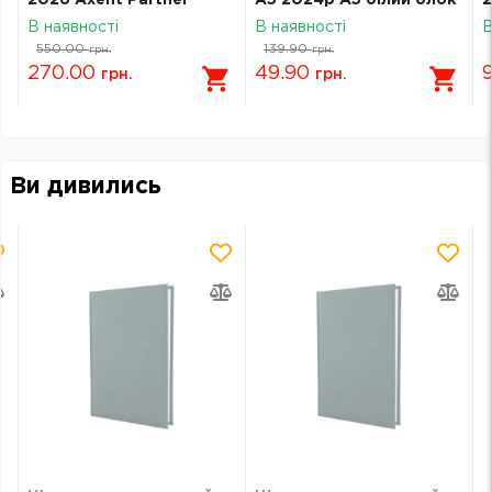
т
2026 Axent Partner
А5 2024р А5 білий блок
2
8
Mellow 145х210 Dream
Аркуш Полуниці 1В2799
S
В наявності
В наявності
В
8823-26-3-A
2
550.00
139.90
грн.
грн.
270.00
49.90
грн.
грн.
Ви дивились