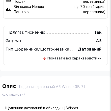
Пошти
перевізника)
Відправка Новою
від 70 грн (тариф
Поштою
перевізника)
Підлягає тисненню
Так
Формат
А5
Тип щоденника/щотижневика
Датований
Показати всі характеристики
Опис
Щоденник датований А5 Winner ЗВ-71
фісташковий
- Щоденник датований в обкладинці Winner.