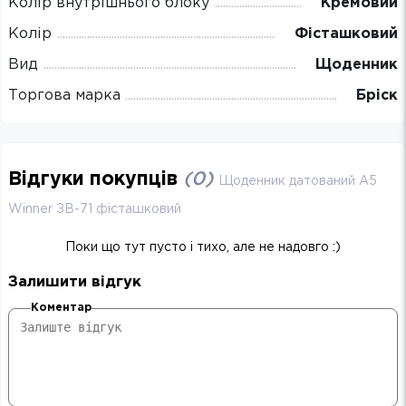
Колір внутрішнього блоку
Кремовий
Колір
Фісташковий
Вид
Щоденник
Торгова марка
Бріск
Відгуки покупців
(
0
)
Щоденник датований А5
Winner ЗВ-71 фісташковий
Поки що тут пусто і тихо, але не надовго :)
Залишити відгук
Коментар