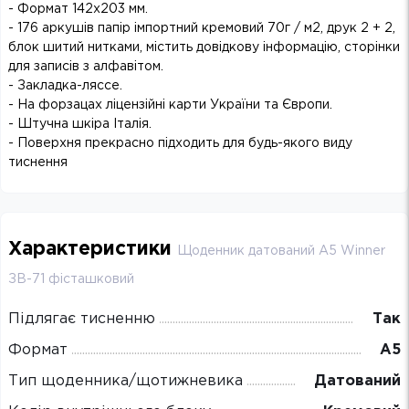
- Формат 142х203 мм.
- 176 аркушів папір імпортний кремовий 70г / м2, друк 2 + 2,
блок шитий нитками, містить довідкову інформацію, сторінки
для записів з алфавітом.
- Закладка-ляссе.
- На форзацах ліцензійні карти України та Європи.
- Штучна шкіра Італія.
- Поверхня прекрасно підходить для будь-якого виду
тиснення
Характеристики
Щоденник датований А5 Winner
ЗВ-71 фісташковий
Підлягає тисненню
Так
Формат
А5
Тип щоденника/щотижневика
Датований