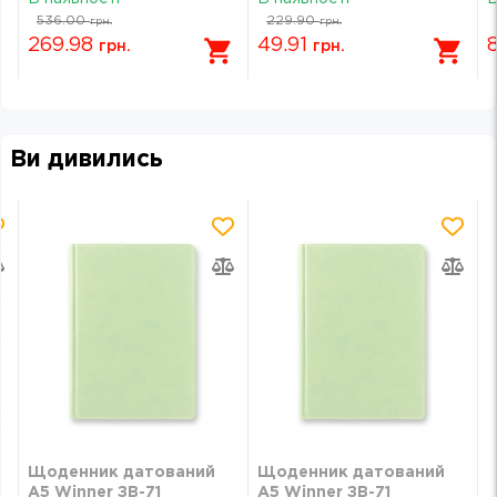
зелений 8829-26-2-A
B
536.00
229.90
грн.
грн.
269.98
49.91
грн.
грн.
Ви дивились
Щоденник датований
Щоденник датований
А5 Winner ЗВ-71
А5 Winner ЗВ-71