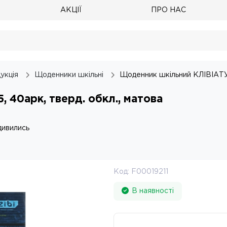
АКЦІЇ
ПРО НАС
укція
Щоденники шкільні
Щоденник шкільний КЛІВІАТУРА
 40арк, тверд. обкл., матова
дивились
Код:
F00019211
В наявності