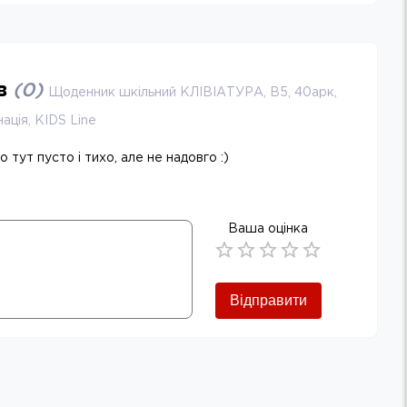
ів
(
0
)
Щоденник шкільний КЛІВІАТУРА, В5, 40арк,
нація, KIDS Line
 тут пусто і тихо, але не надовго :)
Ваша оцінка
Empty
0.5 Stars
1 Star
1.5 Stars
2 Stars
2.5 Stars
3 Stars
3.5 Stars
4 Stars
4.5 Stars
5 Stars
Відправити