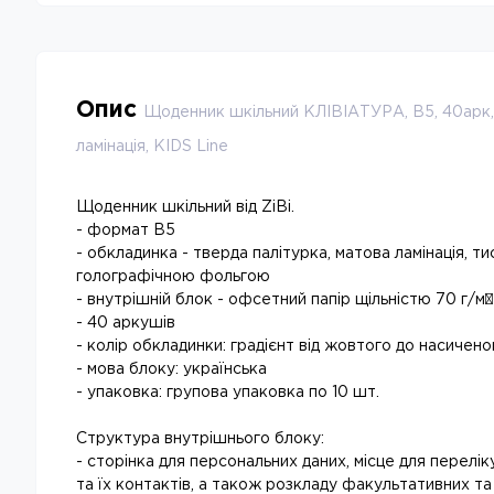
Опис
Щоденник шкільний КЛІВІАТУРА, В5, 40арк, 
ламінація, KIDS Line
Щоденник шкільний від ZiBi.
- формат В5
- обкладинка - тверда палітурка, матова ламінація, т
голографічною фольгою
- внутрішній блок - офсетний папір щільністю 70 г/м²
- 40 аркушів
- колір обкладинки: градієнт від жовтого до насичен
- мова блоку: українська
- упаковка: групова упаковка по 10 шт.
Структура внутрішнього блоку:
- сторінка для персональних даних, місце для перелік
та їх контактів, а також розкладу факультативних та