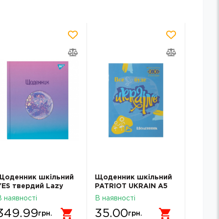
Щоденник шкільний
Щоденник шкільний
Щоден
YES твердий Lazy
PATRIOT UKRAIN А5
Апельс
cat911512
скоба Zibi SMART
АП-010
В наявності
В наявності
В наявн
Line 13101
349.99
35.00
89.
грн.
грн.