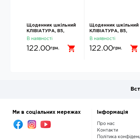
Щоденник шкільний
Щоденник шкільний
КЛІВІАТУРА, В5,
КЛІВІАТУРА, В5,
40арк, тверд. обкл.,
40арк, тверд. обкл.,
В наявності
В наявності
матова ламінація,
матова ламінація,
122.00
122.00
KIDS Line
KIDS Line
грн.
грн.
Вст
Ми в соціальних мережах
Інформація
Про нас
Контакти
Політика конфіденц