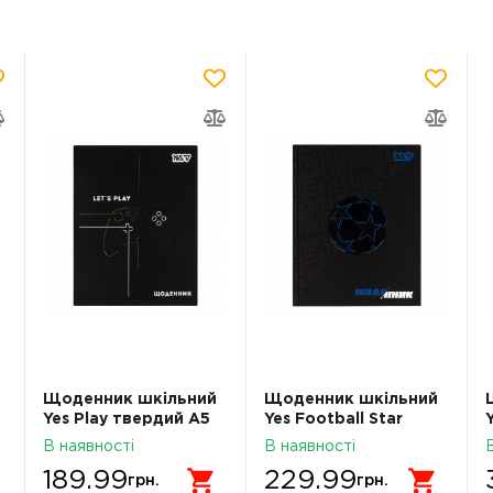
Щоденник шкільний
Щоденник шкільний
Yes Play твердий A5
Yes Football Star
40 аркушів 911719
твердий A5 40
В наявності
В наявності
аркушів 911717
189.99
229.99
грн.
грн.