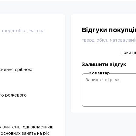
Відгуки покупц
тверд. обкл., матова
тверд. обкл., матова ламі
Поки що
Залишити відгук
иснення срібною
Коментар
ого рожевого
у вчителів, однокласників
 основних занять на рік