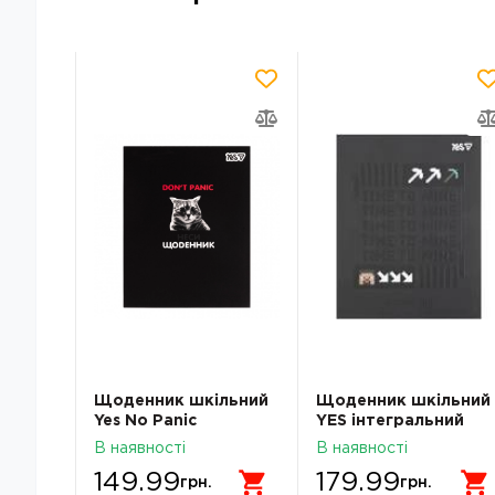
льний
Щоденник шкільний
Щоденник шкільний
Yes No Panic
YES інтегральний
A5 40
інтегральний A5 40
Minecraft А5 40
В наявності
В наявності
аркушів 911750
аркушів 911670
149.99
179.99
грн.
грн.