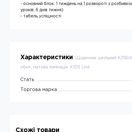
- основний блок: 1 тиждень на 1 розвороті з розбивк
уроків, 6 днів тижня)
- табель успішності
Характеристики
Щоденник шкільний КЛІВІА
обкл., матова ламінація, KIDS Line
Стать
Торгова марка
Схожі товари