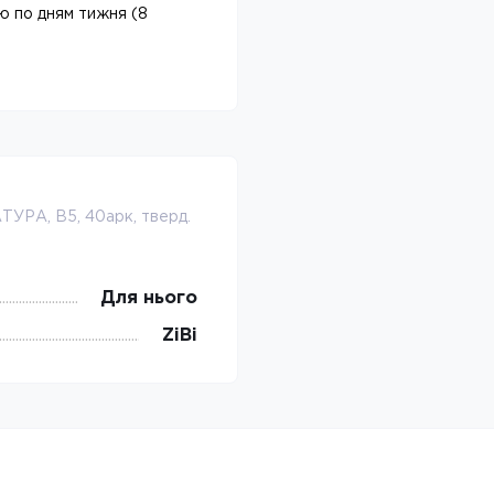
ою по дням тижня (8
ТУРА, В5, 40арк, тверд.
Для нього
ZiBi