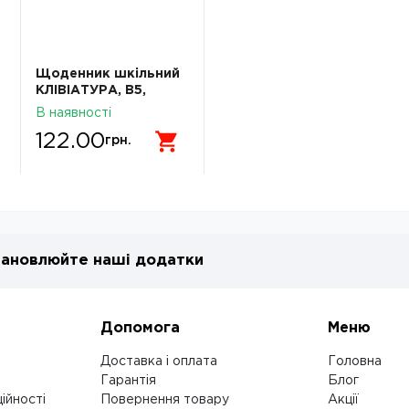
Щоденник шкільний
КЛІВІАТУРА, В5,
40арк, тверд. обкл.,
В наявності
матова ламінація,
122.00
KIDS Line
грн.
ановлюйте наші додатки
Допомога
Меню
Доставка і оплата
Головна
Гарантія
Блог
ійності
Повернення товару
Акції