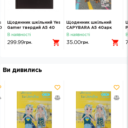
s
Щоденник шкільний Yes
Щоденник шкільний
0
Gamer твердий A5 40
CAPYBARA А5 40арк
Р
аркушів 911715
мяка обкл ZB.13116
т
В наявності
В наявності
В
л
299.99
35.00
грн.
грн.
Ви дивились