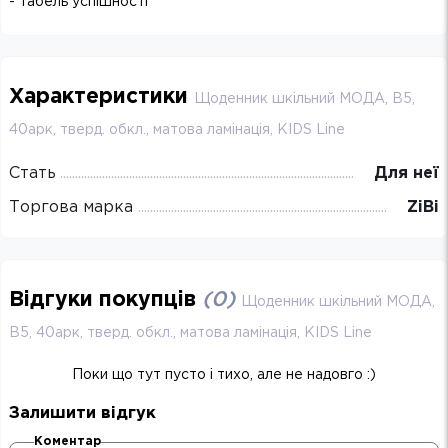
- табель успішності
Характеристики
Щоденник шкільний МОДА, В5,
40арк, тверд. обкл., матова ламінація, KIDS Line
Стать
Для неї
Торгова марка
ZiBi
Відгуки покупців
(
0
)
Щоденник шкільний МОДА,
В5, 40арк, тверд. обкл., матова ламінація, KIDS Line
Поки що тут пусто і тихо, але не надовго :)
Залишити відгук
Коментар