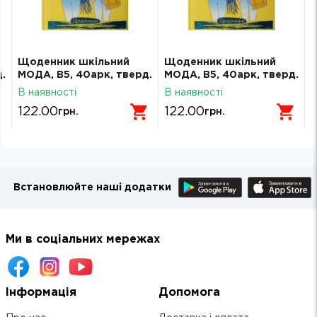
Щоденник шкільний
Щоденник шкільний
.
МОДА, В5, 40арк, тверд.
МОДА, В5, 40арк, тверд.
,
обкл., матова ламінація,
обкл., матова ламінація,
В наявності
В наявності
KIDS Line
KIDS Line
122.00
122.00
грн.
грн.
Встановлюйте наші додатки
Ми в соціальних мережах
Інформація
Допомога