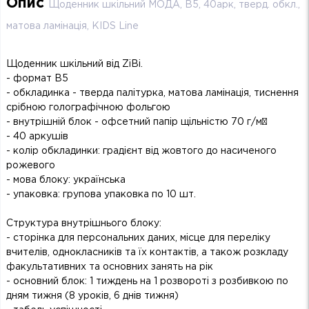
Опис
Щоденник шкільний МОДА, В5, 40арк, тверд. обкл.,
матова ламінація, KIDS Line
Щоденник шкільний від ZiBi.
- формат В5
- обкладинка - тверда палітурка, матова ламінація, тиснення
срібною голографічною фольгою
- внутрішній блок - офсетний папір щільністю 70 г/м²
- 40 аркушів
- колір обкладинки: градієнт від жовтого до насиченого
рожевого
- мова блоку: українська
- упаковка: групова упаковка по 10 шт.
Структура внутрішнього блоку:
- сторінка для персональних даних, місце для переліку
вчителів, однокласників та їх контактів, а також розкладу
факультативних та основних занять на рік
- основний блок: 1 тиждень на 1 розвороті з розбивкою по
дням тижня (8 уроків, 6 днів тижня)