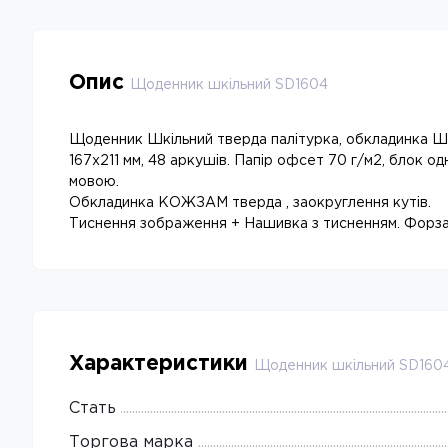
Опис
Щоденник шкільний SD1604
Щоденник Шкільний тверда палітурка, обкладинка Шт
167х211 мм, 48 аркушів. Папір офсет 70 г/м2, блок о
мовою.
Обкладинка КОЖЗАМ тверда , заокруглення кутів.
Тиснення зображення + Нашивка з тисненням. Форза
Характеристики
Щоденник шкільний SD160
Стать
Торгова марка