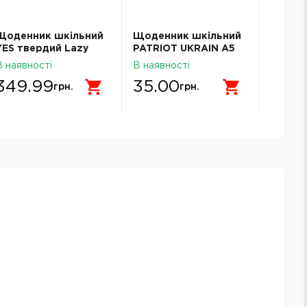
Щоденник шкільний
Щоденник шкільний
Щоден
YES твердий Lazy
PATRIOT UKRAIN А5
CUTE A
cat911512
скоба Zibi SMART
інтегр
В наявності
В наявності
В наявн
Line 13101
мат. л
349.99
35.00
87.0
Line
грн.
грн.