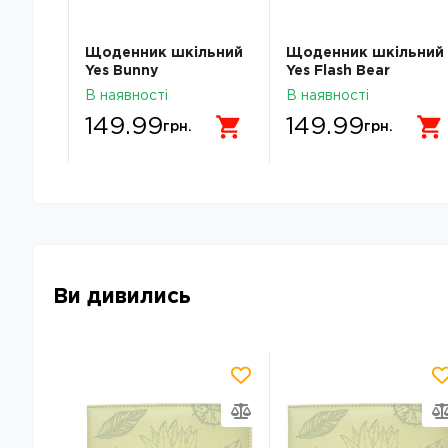
льний
Щоденник шкільний
Щоденник шкільний
Yes Bunny
Yes Flash Bear
R26-
інтегральний A5 40
інтегральний A5 40
В наявності
В наявності
аркушів 911731
аркушів 911746
149.99
149.99
грн.
грн.
Ви дивились