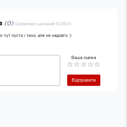
ів
(
0
)
Щоденник шкільний SD1604
 тут пусто і тихо, але не надовго :)
Ваша оцінка
Empty
0.5 Stars
1 Star
1.5 Stars
2 Stars
2.5 Stars
3 Stars
3.5 Stars
4 Stars
4.5 Stars
5 Stars
Відправити