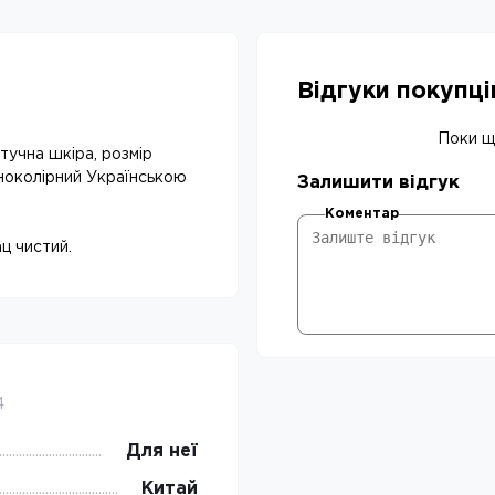
Відгуки покупц
Поки що
учна шкіра, розмір
дноколірний Українською
Залишити відгук
Коментар
ц чистий.
4
Для неї
Китай