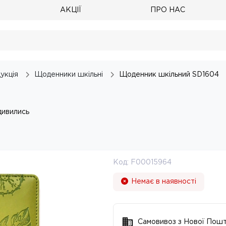
АКЦІЇ
ПРО НАС
укція
Щоденники шкільні
Щоденник шкільний SD1604
дивились
Код:
F00015964
Немає в наявності
Самовивоз з Нової Пош