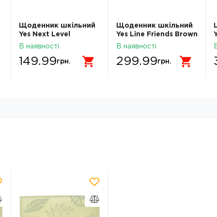
Щоденник шкільний
Щоденник шкільний
Yes Next Level
Yes Line Friends Brown
інтегральний A5 40
твердий A5 40
В наявності
В наявності
аркушів 911745
аркушів 911704
149.99
299.99
грн.
грн.