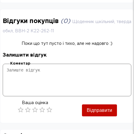
Відгуки покупців
(
0
)
Щоденник шкільний, тверда
обкл, BBH-2 K22-262-11
Поки що тут пусто і тихо, але не надовго :)
Залишити відгук
Коментар
Ваша оцінка
Відправити
Empty
0.5 Stars
1 Star
1.5 Stars
2 Stars
2.5 Stars
3 Stars
3.5 Stars
4 Stars
4.5 Stars
5 Stars