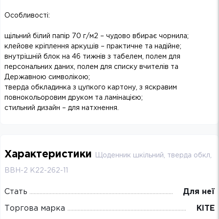
Особливості:
щільний білий папір 70 г/м2 – чудово вбирає чорнила;
клейове кріплення аркушів – практичне та надійне;
внутрішній блок на 46 тижнів з табелем, полем для
персональних даних, полем для списку вчителів та
Державною символікою;
тверда обкладинка з цупкого картону, з яскравим
повнокольоровим друком та ламінацією;
стильний дизайн – для натхнення.
Характеристики
Щоденник шкільний, тверда обкл,
BBH-2 K22-262-11
Стать
Для неї
Торгова марка
KITE