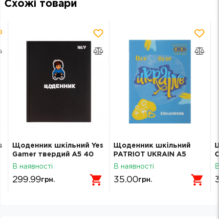
Схожі товари
s
Щоденник шкільний Yes
Щоденник шкільний
Gamer твердий A5 40
PATRIOT UKRAIN А5
аркушів 911715
скоба Zibi SMART Line
м
В наявності
В наявності
В
13101
299.99
35.00
грн.
грн.