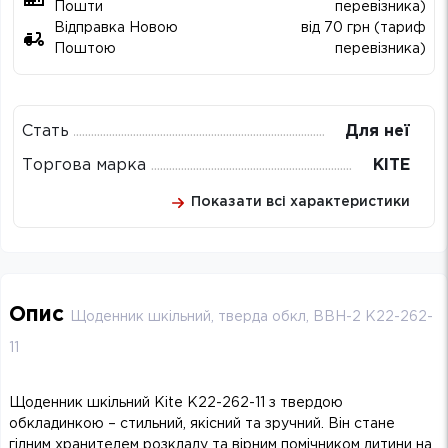
Пошти
перевізника)
Відправка Новою
від 70 грн (тариф
Поштою
перевізника)
Стать
Для неї
Торгова марка
KITE
Показати всі характеристики
Опис
Щоденник шкільний, тверда обкл, BBH-2 K22-262-
11
Щоденник шкільний Kite K22-262-11 з твердою
обкладинкою – стильний, якісний та зручний. Він стане
гідним хранителем розкладу та вірним помічником дитини на