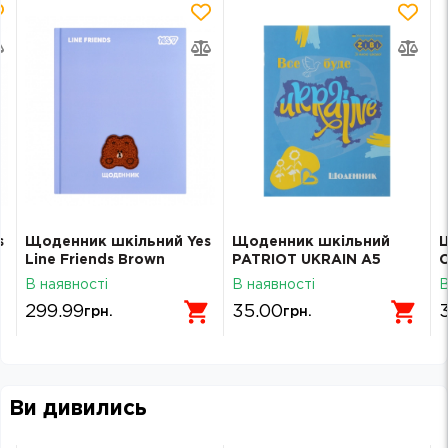
s
Щоденник шкільний Yes
Щоденник шкільний
Line Friends Brown
PATRIOT UKRAIN А5
твердий A5 40 аркушів
скоба Zibi SMART Line
м
В наявності
В наявності
В
911704
13101
299.99
35.00
грн.
грн.
Ви дивились