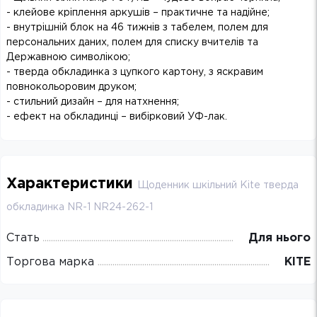
- клейове кріплення аркушів – практичне та надійне;
- внутрішній блок на 46 тижнів з табелем, полем для
персональних даних, полем для списку вчителів та
Державною символікою;
- тверда обкладинка з цупкого картону, з яскравим
повнокольоровим друком;
- стильний дизайн – для натхнення;
- ефект на обкладинці – вибірковий УФ-лак.
Характеристики
Щоденник шкільний Kite тверда
обкладинка NR-1 NR24-262-1
Стать
Для нього
Торгова марка
KITE