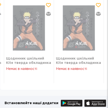
Щоденник шкільний
Щоденник шкільний
а
Kite тверда обкладинка
Kite тверда обкладинка
NR-1 NR24-262-1
NR-1 NR24-262-1
Немає в наявності
Немає в наявності
Встановлюйте наші додатки