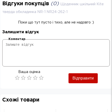
Відгуки покупців
(
0
)
Щоденник шкільний Kite
тверда обкладинка NR-1 NR24-262-1
Поки що тут пусто і тихо, але не надовго :)
Залишити відгук
Коментар
Ваша оцінка
Відправити
Empty
0.5 Stars
1 Star
1.5 Stars
2 Stars
2.5 Stars
3 Stars
3.5 Stars
4 Stars
4.5 Stars
5 Stars
Схожі товари