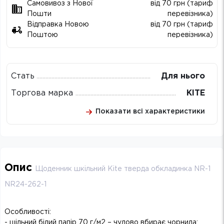
Самовивоз з Нової
від 70 грн (тариф
Пошти
перевізника)
Відправка Новою
від 70 грн (тариф
Поштою
перевізника)
Стать
Для нього
Торгова марка
KITE
Показати всі характеристики
Опис
Щоденник шкільний Kite тверда обкладинка NR-1
NR24-262-1
Особливості:
- щільний білий папір 70 г/м2 – чудово вбирає чорнила;