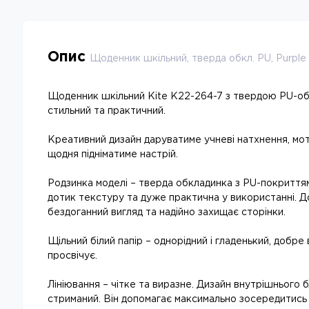
Опис
Щоденник шкільний, тверда обкл. PU, Purpl
Щоденник шкільний Kite K22-264-7 з твердою PU-о
стильний та практичний.
Креативний дизайн даруватиме учневі натхнення, мо
щодня підніматиме настрій.
Родзинка моделі – тверда обкладинка з PU-покриття
дотик текстуру та дуже практична у використанні. Д
бездоганний вигляд та надійно захищає сторінки.
Щільний білий папір – однорідний і гладенький, добре
просвічує.
Лініювання – чітке та виразне. Дизайн внутрішнього б
стриманий. Він допомагає максимально зосередитись 