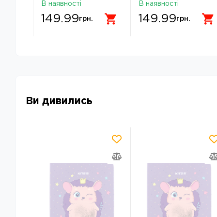
R26-
інтегральний A5 40
інтегральний A5 40
В наявності
В наявності
аркушів 911750
аркушів 911747
149.99
149.99
грн.
грн.
Ви дивились