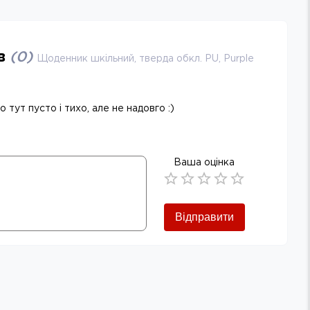
ів
(
0
)
Щоденник шкільний, тверда обкл. PU, Purple
 тут пусто і тихо, але не надовго :)
Ваша оцінка
Empty
0.5 Stars
1 Star
1.5 Stars
2 Stars
2.5 Stars
3 Stars
3.5 Stars
4 Stars
4.5 Stars
5 Stars
Відправити