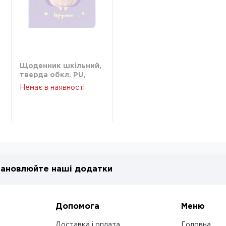
Щоденник шкільний,
тверда обкл. PU,
-
Purple hedgehog K22-
Немає в наявності
264-7
ановлюйте наші додатки
Допомога
Меню
Доставка і оплата
Головна