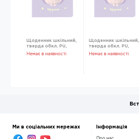
Щоденник шкільний,
Щоденник шкільний,
тверда обкл. PU,
тверда обкл. PU,
Purple hedgehog K22-
Purple hedgehog K22
Немає в наявності
Немає в наявності
264-7
264-7
Вст
Ми в соціальних мережах
Інформація
Про нас