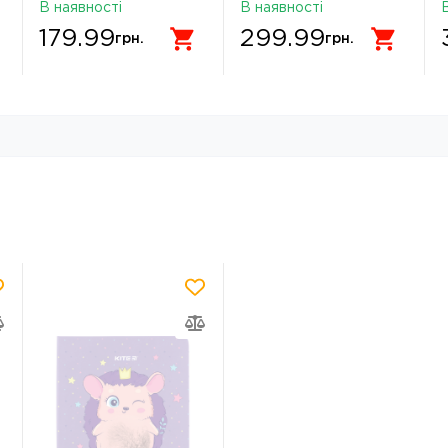
Minecraft 911660
A5 40 аркушів 911715
В наявності
В наявності
179.99
299.99
грн.
грн.