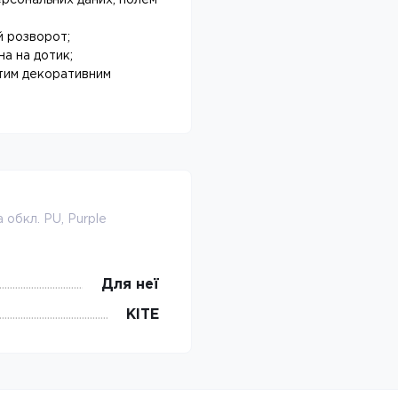
ерсональних даних, полем
й розворот;
на на дотик;
тим декоративним
 обкл. PU, Purple
Для неї
KITE