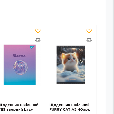
Щоденник шкільний
Щоденник шкільний
Щоден
YES твердий Lazy
FURRY CAT А5 40арк
CUTE A