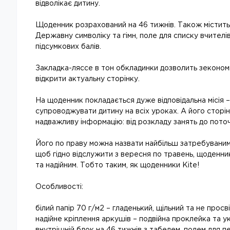
відволікає дитину.
Щоденник розрахований на 46 тижнів. Також містить
Державну символіку та гімн, поле для списку вчителів
підсумкових балів.
Закладка-ляссе в тон обкладинки дозволить зеконом
відкрити актуальну сторінку.
На щоденник покладається дуже відповідальна місія –
супроводжувати дитину на всіх уроках. А його сторі
надважливу інформацію: від розкладу занять до поточ
Його по праву можна назвати найбільш затребуваним
щоб гідно відслужити з вересня по травень, щоденни
та надійним. Тобто таким, як щоденники Kite!
Особливості:
білий папір 70 г/м2 – гладенький, щільний та не просві
надійне кріплення аркушів – подвійна проклейка та ук