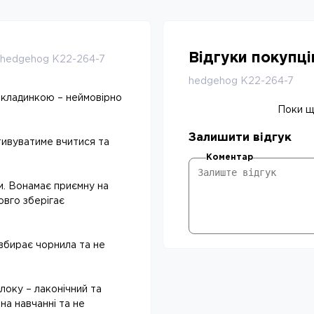
Відгуки покупц
e hedgehog K22-264-7
hedgehog K22-264-7
бкладинкою – неймовірно
Поки що
Залишити відгук
тивуватиме вчитися та
Коментар
м. Вонамає приємну на
овго зберігає
 вбирає чорнила та не
локу – лаконічний та
на навчанні та не