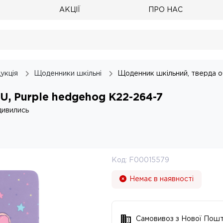
АКЦІЇ
ПРО НАС
укція
Щоденники шкільні
Щоденник шкільний, тверда о
U, Purple hedgehog K22-264-7
дивились
Код:
F00015579
Немає в наявності
Самовивоз з Нової Пош