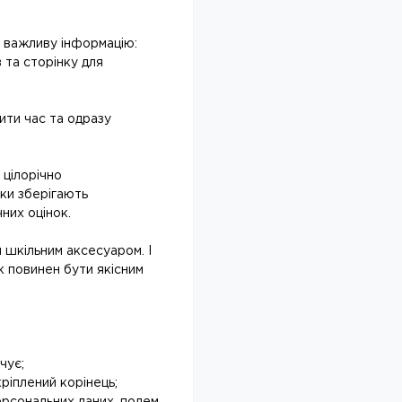
 важливу інформацію:
 та сторінку для
ити час та одразу
 цілорічно
нки зберігають
них оцінок.
 шкільним аксесуаром. І
к повинен бути якісним
чує;
ріплений корінець;