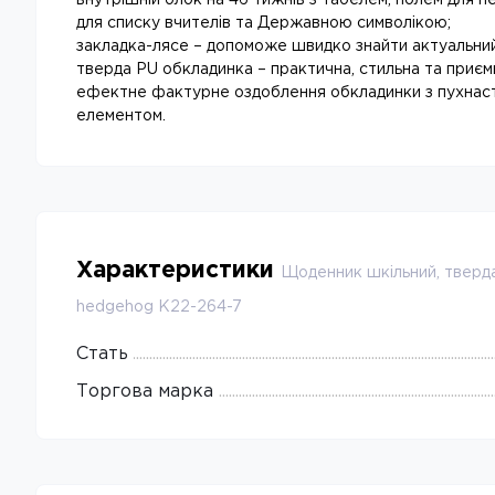
внутрішній блок на 46 тижнів з табелем, полем для п
для списку вчителів та Державною символікою;
закладка-лясе – допоможе швидко знайти актуальни
тверда PU обкладинка – практична, стильна та приєм
ефектне фактурне оздоблення обкладинки з пухнас
елементом.
Характеристики
Щоденник шкільний, тверда
hedgehog K22-264-7
Стать
Торгова марка