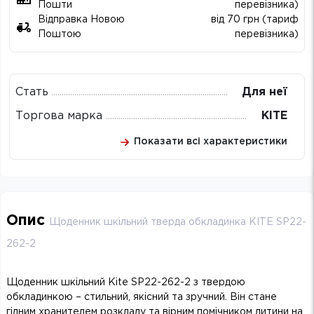
Пошти
перевізника)
Відправка Новою
від 70 грн (тариф
Поштою
перевізника)
Стать
Для неї
Торгова марка
KITE
Показати всі характеристики
Опис
Щоденник шкільний тверда обкладинка KITE SP22-
262-2
Щоденник шкільний Kite SP22-262-2 з твердою
обкладинкою – стильний, якісний та зручний. Він стане
гідним хранителем розкладу та вірним помічником дитини на