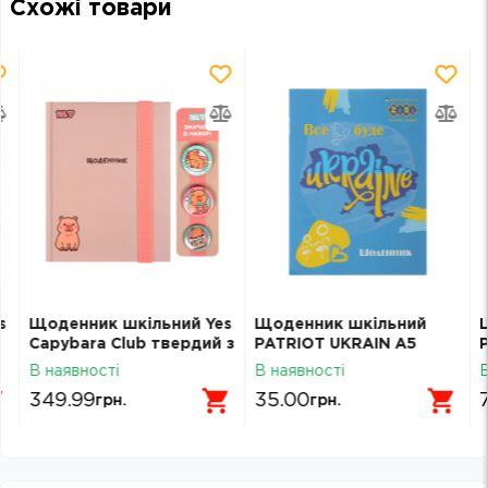
Схожі товари
s
Щоденник шкільний Yes
Щоденник шкільний
Capybara Club твердий з
PATRIOT UKRAIN А5
Р
набором значків A5 40
скоба Zibi SMART Line
т
В наявності
В наявності
В
аркушів 911712
13101
л
349.99
35.00
грн.
грн.