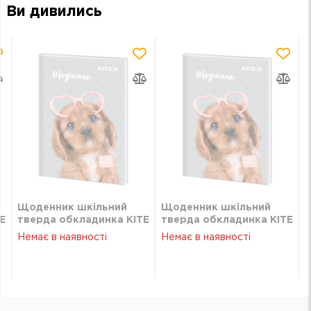
Ви дивились
Щоденник шкільний
Щоденник шкільний
E
тверда обкладинка KITE
тверда обкладинка KITE
SP22-262-2
SP22-262-2
Немає в наявності
Немає в наявності