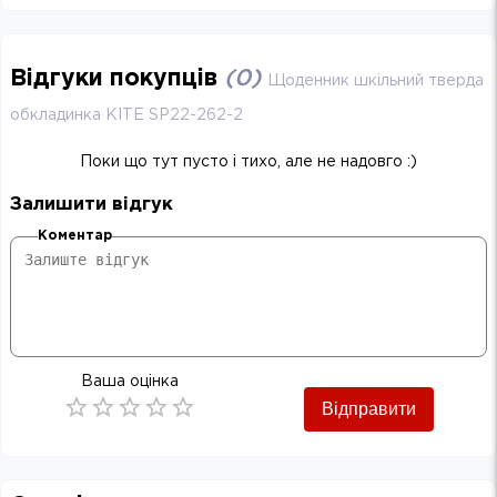
Відгуки покупців
(
0
)
Щоденник шкільний тверда
обкладинка KITE SP22-262-2
Поки що тут пусто і тихо, але не надовго :)
Залишити відгук
Коментар
Ваша оцінка
Відправити
Empty
0.5 Stars
1 Star
1.5 Stars
2 Stars
2.5 Stars
3 Stars
3.5 Stars
4 Stars
4.5 Stars
5 Stars