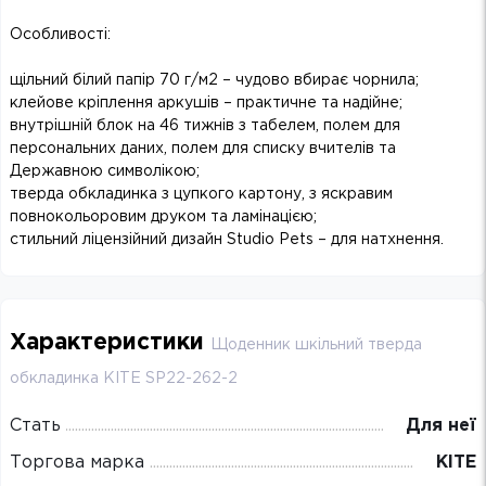
Особливості:
щільний білий папір 70 г/м2 – чудово вбирає чорнила;
клейове кріплення аркушів – практичне та надійне;
внутрішній блок на 46 тижнів з табелем, полем для
персональних даних, полем для списку вчителів та
Державною символікою;
тверда обкладинка з цупкого картону, з яскравим
повнокольоровим друком та ламінацією;
стильний ліцензійний дизайн Studio Pets – для натхнення.
Характеристики
Щоденник шкільний тверда
обкладинка KITE SP22-262-2
Стать
Для неї
Торгова марка
KITE