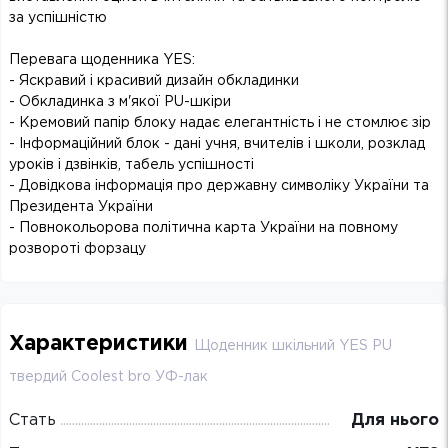
за успішністю
Перевага щоденника YES:
- Яскравий і красивий дизайн обкладинки
- Обкладинка з м'якої PU-шкіри
- Кремовий папір блоку надає елегантність і не стомлює зір
- Інформаційний блок - дані учня, вчителів і школи, розклад
уроків і дзвінків, табель успішності
- Довідкова інформація про державну символіку України та
Президента України
- Повнокольорова політична карта України на повному
розвороті форзацу
Характеристики
Щоденник шкільний YES PU
твердий Coolest bro УФ-лак
Стать
Для нього