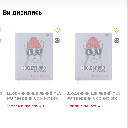
Ви дивились
S
Щоденник шкільний YES
Щоденник шкільний YES
PU твердий Coolest bro
PU твердий Coolest bro
УФ-лак
УФ-лак
Немає в наявності
Немає в наявності