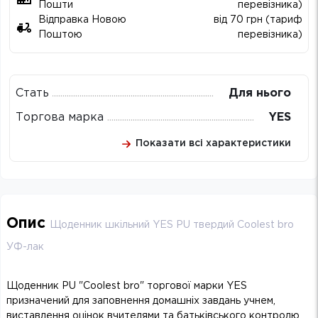
Пошти
перевізника)
Відправка Новою
від 70 грн (тариф
Поштою
перевізника)
Стать
Для нього
Торгова марка
YES
Показати всі характеристики
Опис
Щоденник шкільний YES PU твердий Coolest bro
УФ-лак
Щоденник PU "Coolest bro" торгової марки YES
призначений для заповнення домашніх завдань учнем,
виставлення оцінок вчителями та батьківського контролю