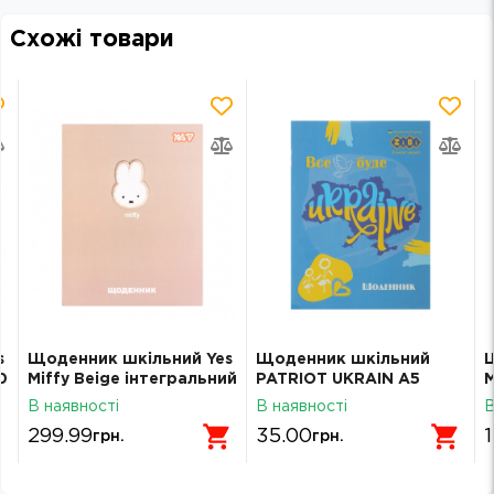
Схожі товари
s
Щоденник шкільний Yes
Щоденник шкільний
0
Miffy Beige інтегральний
PATRIOT UKRAIN А5
М
A5 40 аркушів 911725
скоба Zibi SMART Line
о
В наявності
В наявності
В
13101
K
299.99
35.00
грн.
грн.