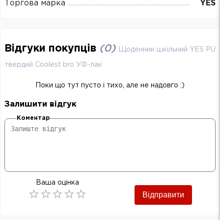
Торгова марка
YES
Відгуки покупців
(
0
)
Щоденник шкільний YES PU
твердий Coolest bro УФ-лак
Поки що тут пусто і тихо, але не надовго :)
Залишити відгук
Коментар
Ваша оцінка
Відправити
Empty
0.5 Stars
1 Star
1.5 Stars
2 Stars
2.5 Stars
3 Stars
3.5 Stars
4 Stars
4.5 Stars
5 Stars