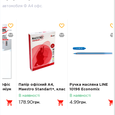
автомобіля Ф А4 офс.
Папір офісний А4,
Ручка масляна LINE
Ш
м
Mаestro Standart+, клас
10196 Economix
к
B, 80 г/м2, 500 л, Mondi
0
В наявності
В наявності
В 
178.90
4.99
9
грн.
грн.