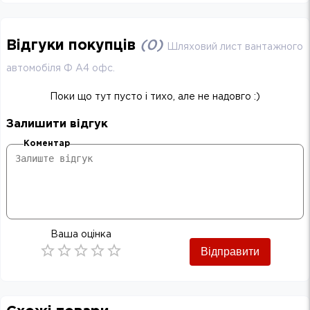
Відгуки покупців
(
0
)
Шляховий лист вантажного
автомобіля Ф А4 офс.
Поки що тут пусто і тихо, але не надовго :)
Залишити відгук
Коментар
Ваша оцінка
Відправити
Empty
0.5 Stars
1 Star
1.5 Stars
2 Stars
2.5 Stars
3 Stars
3.5 Stars
4 Stars
4.5 Stars
5 Stars