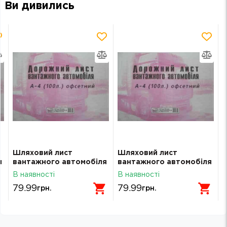
Ви дивились
Шляховий лист
Шляховий лист
я
вантажного автомобіля
вантажного автомобіля
Ф А4 офс.
Ф А4 офс.
В наявності
В наявності
79.99
79.99
грн.
грн.