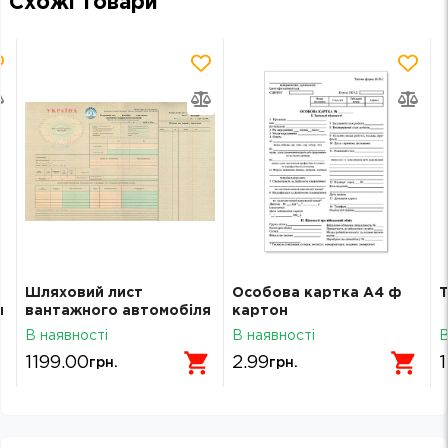
Схожі товари
Шляховий лист
Особова картка А4 ф
Т
я
вантажного автомобіля
картон
А 50л
В наявності
В наявності
В
міжнародн.сув.звітн.
1199.00
2.99
1
грн.
грн.