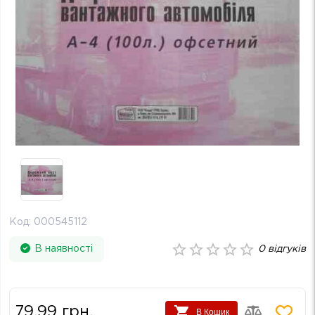
Код:
000545112
В наявності
0
відгуків
79.99
грн.
В Кошик