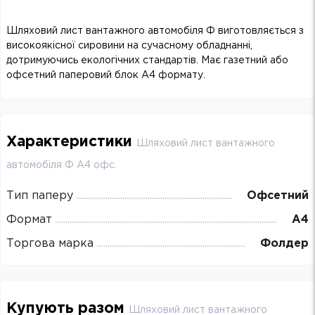
Шляховий лист вантажного автомобіля Ф виготовляється з
високоякісної сировини на сучасному обладнанні,
дотримуючись екологічних стандартів. Має газетний або
офсетний паперовий блок А4 формату.
Характеристики
Шляховий лист вантажного
автомобіля Ф А4 офс.
Тип паперу
Офсетний
Формат
А4
Торгова марка
Фолдер
Купують разом
Шляховий лист вантажного