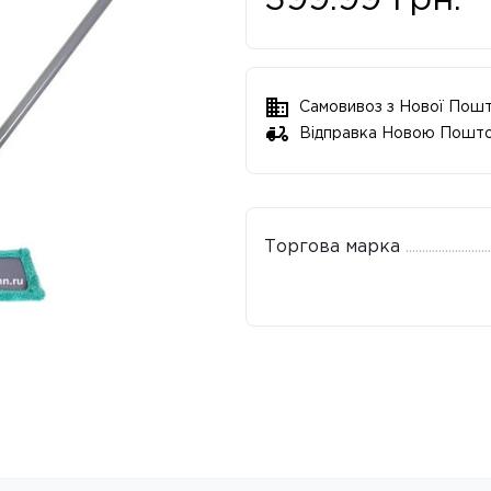
399.99
грн.
Самовивоз з Нової Пош
Відправка Новою Пошт
Торгова марка