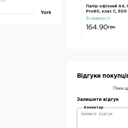
ork
Пакет для смiття PRO чорні
Папір офісний А4, C
60л 40шт
Pro80, клас C, 500
York
В наявності
В наявності
94.99
164.90
грн.
грн.
Відгуки покупц
Поки що
Залишити відгук
Коментар