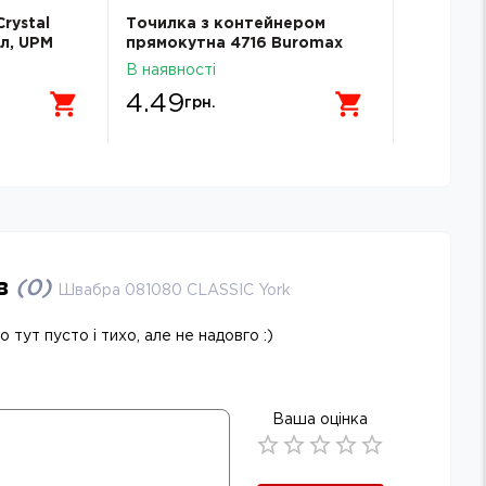
rystal
Точилка з контейнером
Скріпки 
 л, UPM
прямокутна 4716 Buromax
100шт. E
В наявності
В наявнос
4.49
18.99
грн.
г
ів
(
0
)
Швабра 081080 CLASSIC York
 тут пусто і тихо, але не надовго :)
Ваша оцінка
Empty
0.5 Stars
1 Star
1.5 Stars
2 Stars
2.5 Stars
3 Stars
3.5 Stars
4 Stars
4.5 Stars
5 Stars