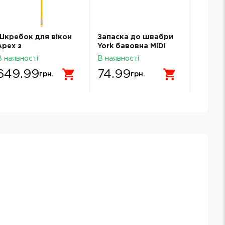
Шкребок для вікон
Запаска до швабри
Ручка 
Apex з
York бавовна MIDI
см A11
телескопічною
120г 073030
В наявності
В наявності
В наявн
ручкою 25 см A20672
649.99
74.99
109.
грн.
грн.