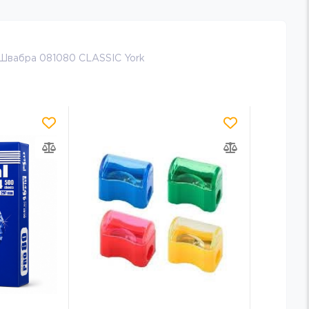
Швабра 081080 CLASSIC York