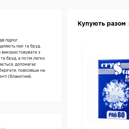
Купують разом
ів підлог.
аляють пил та бруд.
а використовувати з
а бруд, а потім легко
ається, допомагає
ерігати, повісивши на
енті (блакитний,