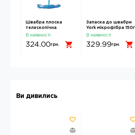
ric з
Швабра плоска
Запаска до швабри
 см
телескопічна
York мікрофібра 150г
а
BuroClean 10300107
077020
В наявності
В наявності
20 см
324.00
329.99
грн.
грн.
Ви дивились