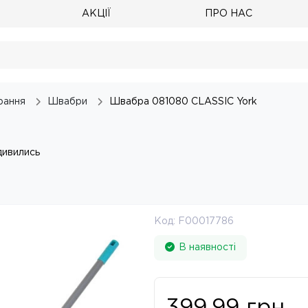
АКЦІЇ
ПРО НАС
рання
Швабри
Швабра 081080 CLASSIC York
дивились
Код:
F00017786
В наявності