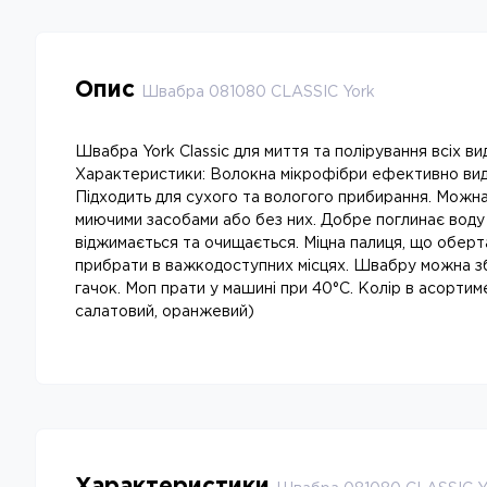
Опис
Швабра 081080 CLASSIC York
Швабра York Classic для миття та полірування всіх вид
Характеристики: Волокна мікрофібри ефективно вид
Підходить для сухого та вологого прибирання. Можн
миючими засобами або без них. Добре поглинає воду т
віджимається та очищається. Міцна палиця, що оберт
прибрати в важкодоступних місцях. Швабру можна зб
гачок. Моп прати у машині при 40°C. Колір в асортим
салатовий, оранжевий)
Характеристики