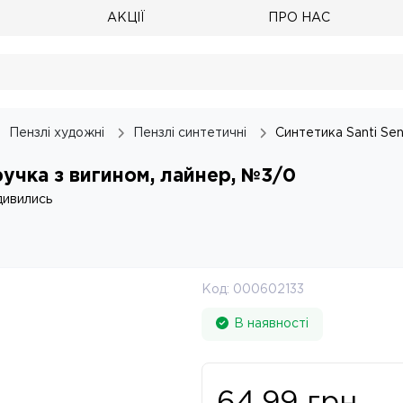
АКЦІЇ
ПРО НАС
Пензлі художні
Пензлі синтетичні
Синтетика Santi Sen
ручка з вигином, лайнер, №3/0
дивились
Код:
000602133
В наявності