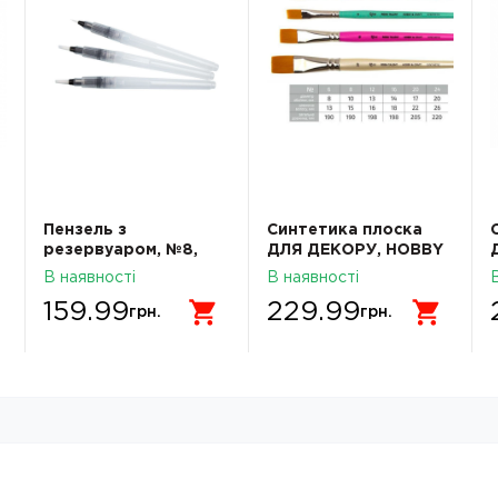
Пензель з
Синтетика плоска
резервуаром, №8,
ДЛЯ ДЕКОРУ, HOBBY
(12829), ROSA Studio
& CRAFT, 24, к.р.
В наявності
В наявності
ROSA TALENT
159.99
229.99
грн.
грн.