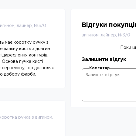
Відгуки покупц
вигином, лайнер, №3/0
вигином, лайнер, №3/0
ть має коротку ручку з
Поки що
еціальну кисть з довгим
підкреслення контурів,
Залишити відгук
. Основа пучка кисті
 серцевину, що дозволяє
Коментар
го добору фарби.
 коротка ручка з вигином,