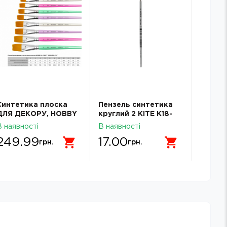
Синтетика плоска
Пензель синтетика
Синтет
ДЛЯ ДЕКОРУ, HOBBY
круглий 2 KITE K18-
№10, к
& CRAFT, 22, к.р.
340-SN-2
ROSA 
В наявності
В наявності
В наявн
ROSA TALENT
249.99
17.00
42.
грн.
грн.