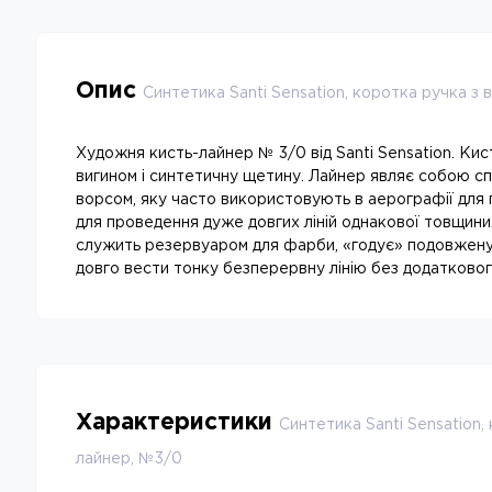
Опис
Синтетика Santi Sensation, коротка ручка з 
Художня кисть-лайнер № 3/0 від Santi Sensation. Кис
вигином і синтетичну щетину. Лайнер являє собою сп
ворсом, яку часто використовують в аерографії для 
для проведення дуже довгих ліній однакової товщини
служить резервуаром для фарби, «годує» подовжену
довго вести тонку безперервну лінію без додатково
Характеристики
Синтетика Santi Sensation,
лайнер, №3/0