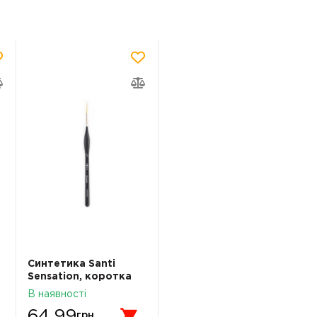
Синтетика Santi
Sensation, коротка
ручка з вигином,
В наявності
лайнер, №3/0
64.99
грн.