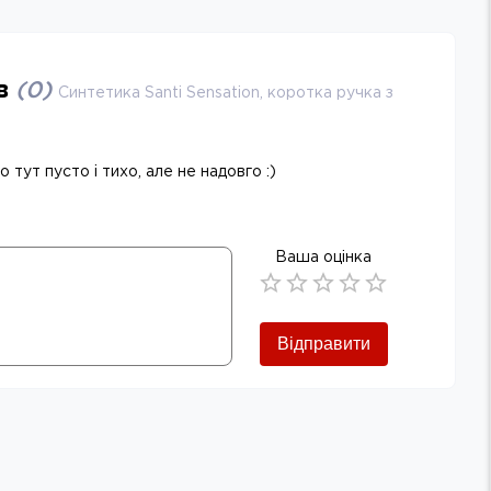
ів
(
0
)
Синтетика Santi Sensation, коротка ручка з
 тут пусто і тихо, але не надовго :)
Ваша оцінка
Empty
0.5 Stars
1 Star
1.5 Stars
2 Stars
2.5 Stars
3 Stars
3.5 Stars
4 Stars
4.5 Stars
5 Stars
Відправити