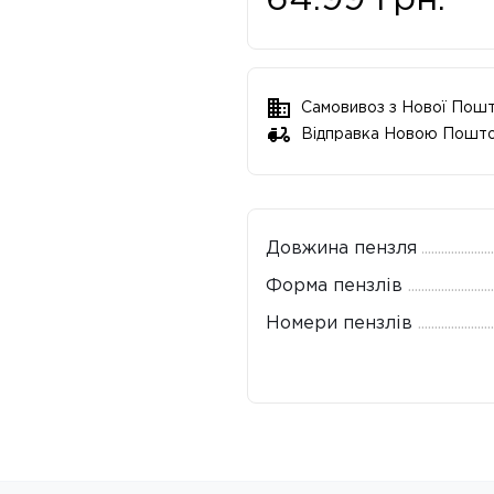
64.99
грн.
Самовивоз з Нової Пош
Відправка Новою Пошт
Довжина пензля
Форма пензлів
Номери пензлів