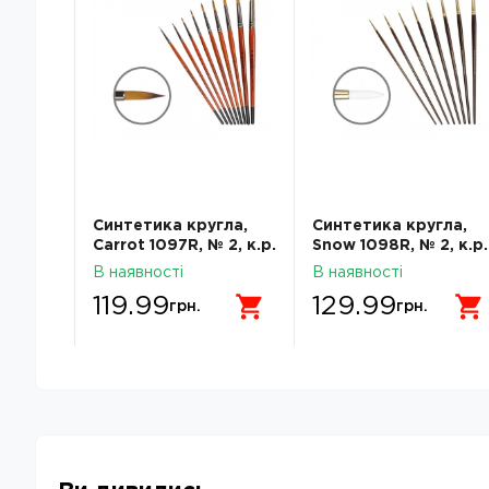
ній
Синтетика кругла,
Синтетика кругла,
TI
Carrot 1097R, № 2, к.р.
Snow 1098R, № 2, к.р.
пензель KOLOS
пензель KOLOS
В наявності
В наявності
119.99
129.99
грн.
грн.