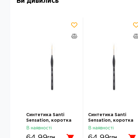
Ви дивились
Синтетика Santi
Синтетика Santi
Sensation, коротка
Sensation, коротка
ручка з вигином,
ручка з вигином,
В наявності
В наявності
лайнер, №3/0
лайнер, №3/0
64.99
64.99
грн.
грн.