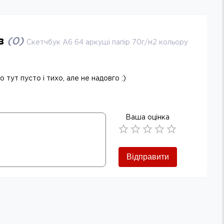
ів
(
0
)
Скетчбук A6 64 аркуші папiр 70г/м2 кольору
 тут пусто і тихо, але не надовго :)
Ваша оцінка
Empty
0.5 Stars
1 Star
1.5 Stars
2 Stars
2.5 Stars
3 Stars
3.5 Stars
4 Stars
4.5 Stars
5 Stars
Відправити