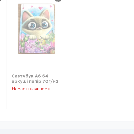
Скетчбук A6 64
аркуші папiр 70г/м2
кольору айворi 9418
Немає в наявності