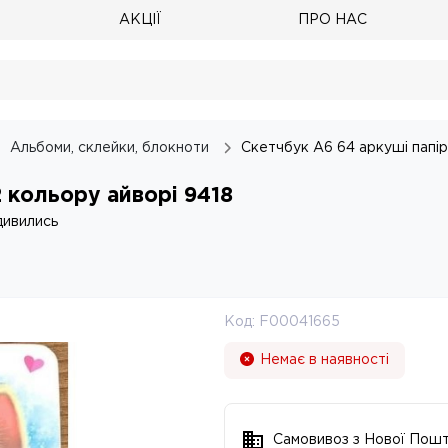
АКЦІЇ
ПРО НАС
Альбоми, склейки, блокноти
Скетчбук A6 64 аркуші папiр
 кольору айворi 9418
дивились
Код:
F00041665
Немає в наявності
Самовивоз з Нової Пош