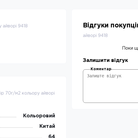
Відгуки покупц
 айворi 9418
айворi 9418
Поки що
Залишити відгук
Коментар
iр 70г/м2 кольору айворi
Кольоровий
Китай
64