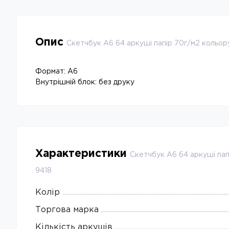
Опис
Скетчбук A6 64 аркуші папiр 70г/м2 кольору
Формат: А6
Внутрішній блок: без друку
Характеристики
Скетчбук A6 64 аркуші пап
9418
Колір
Торгова марка
Кількість аркушів