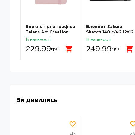
ізів
Блокнот для графіки
Блокнот Sakura
кушів у
Talens Art Creation
Sketch 140 г/м2 12х12
ий
140г/м2, 9*14см, 80л.,
см 80 л кремово-
В наявності
В наявності
5-3C-
Pastel Pink, Royal
білий Sakura
229.99
249.99
Talens
грн.
грн.
Ви дивились