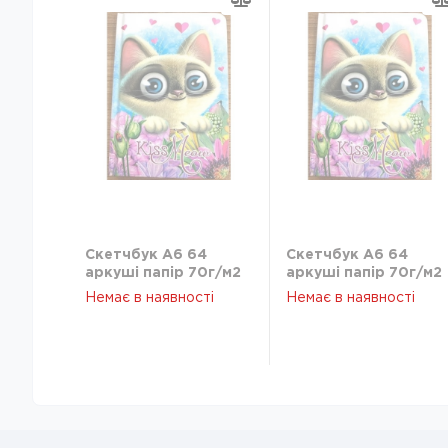
Скетчбук A6 64
Скетчбук A6 64
аркуші папiр 70г/м2
аркуші папiр 70г/м2
кольору айворi 9418
кольору айворi 9418
Немає в наявності
Немає в наявності