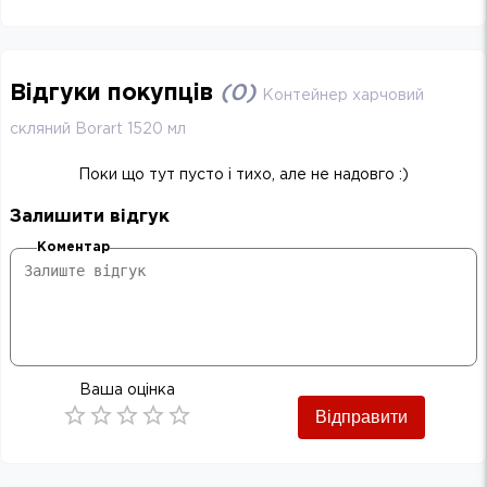
Відгуки покупців
(
0
)
Контейнер харчовий
скляний Borart 1520 мл
Поки що тут пусто і тихо, але не надовго :)
Залишити відгук
Коментар
Ваша оцінка
Відправити
Empty
0.5 Stars
1 Star
1.5 Stars
2 Stars
2.5 Stars
3 Stars
3.5 Stars
4 Stars
4.5 Stars
5 Stars