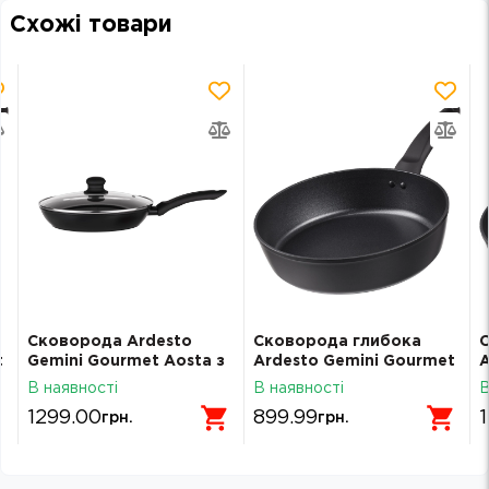
Схожі товари
Сковорода Ardesto
Сковорода глибока
t
Gemini Gourmet Aosta з
Ardesto Gemini Gourmet
A
кришкою 28 см чорний
Bolzano 24 см чорний
B
В наявності
В наявності
В
алюміній AR1928GMP
алюміній AR1924GDP
а
1299.00
899.99
грн.
грн.