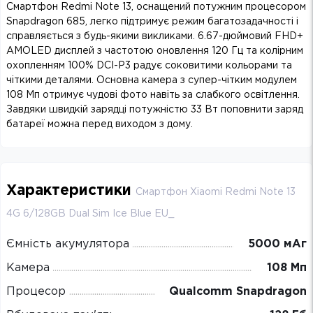
Смартфон Redmi Note 13, оснащений потужним процесором
Snapdragon 685, легко підтримує режим багатозадачності і
справляється з будь-якими викликами. 6.67-дюймовий FHD+
AMOLED дисплей з частотою оновлення 120 Гц та колірним
охопленням 100% DCI-P3 радує соковитими кольорами та
чіткими деталями. Основна камера з супер-чітким модулем
108 Мп отримує чудові фото навіть за слабкого освітлення.
Завдяки швидкій зарядці потужністю 33 Вт поповнити заряд
батареї можна перед виходом з дому.
Характеристики
Смартфон Xiaomi Redmi Note 13
4G 6/128GB Dual Sim Ice Blue EU_
Ємність акумулятора
5000 мАг
Камера
108 Мп
Процесор
Qualcomm Snapdragon