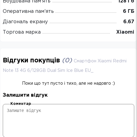
Вбудована пам'ять
128 Гб
Оперативна пам’ять
6 ГБ
Діагональ екрану
6.67
Торгова марка
Xiaomi
Відгуки покупців
(
0
)
Смартфон Xiaomi Redmi
Note 13 4G 6/128GB Dual Sim Ice Blue EU_
Поки що тут пусто і тихо, але не надовго :)
Залишити відгук
Коментар