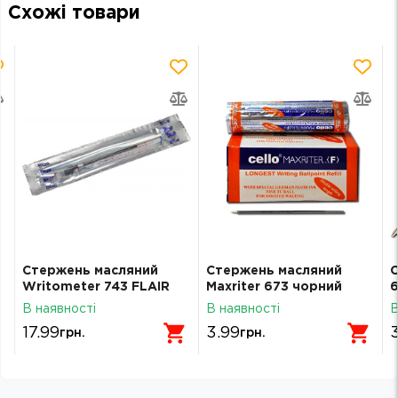
Схожі товари
Стержень масляний
Стержень масляний
С
Writometer 743 FLAIR
Maxriter 673 чорний
6
синій 24354
В наявності
В наявності
В
17.99
3.99
грн.
грн.