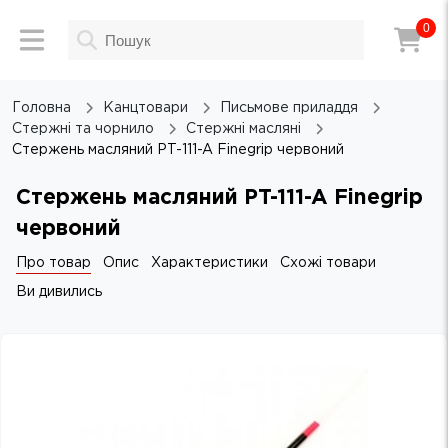
0
Головна
Канцтовари
Письмове приладдя
Стержні та чорнило
Стержні масляні
Стержень масляний PT-111-A Finegrip червоний
Стержень масляний PT-111-A Finegrip
червоний
Про товар
Опис
Характеристики
Схожі товари
Ви дивились