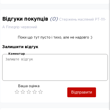
Відгуки покупців
(
0
)
Стержень масляний PT-111-
A Finegrip червоний
Поки що тут пусто і тихо, але не надовго :)
Залишити відгук
Коментар
Ваша оцінка
Відправити
Empty
0.5 Stars
1 Star
1.5 Stars
2 Stars
2.5 Stars
3 Stars
3.5 Stars
4 Stars
4.5 Stars
5 Stars