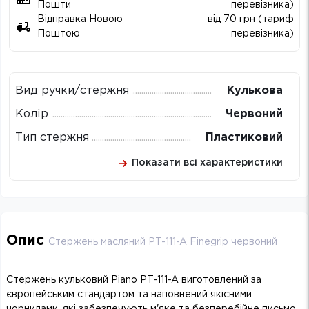
Пошти
перевізника)
Відправка Новою
від 70 грн (тариф
Поштою
перевізника)
Вид ручки/стержня
Кулькова
Колір
Червоний
Тип стержня
Пластиковий
Показати всі характеристики
Опис
Стержень масляний PT-111-A Finegrip червоний
Стержень кульковий Piano PT-111-A виготовлений за
європейським стандартом та наповнений якісними
чорнилами, які забезпечують м'яке та безперебійне письмо.