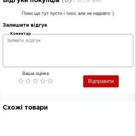
Відгуки покупців
(
0
)
Стіл L19 18187
Поки що тут пусто і тихо, але не надовго :)
Залишити відгук
Коментар
Ваша оцінка
Відправити
Empty
0.5 Stars
1 Star
1.5 Stars
2 Stars
2.5 Stars
3 Stars
3.5 Stars
4 Stars
4.5 Stars
5 Stars
Схожі товари