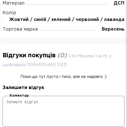
Матеріал
ДСП
Колір
Жовтий / синій / зелений / червоний / лаванда
Торгова марка
Вересень
Відгуки покупців
(
0
)
Стіл Мишеня 1 зр.гр. з
шуфлядою/1100х450х460 51213
Поки що тут пусто і тихо, але не надовго :)
Залишити відгук
Коментар