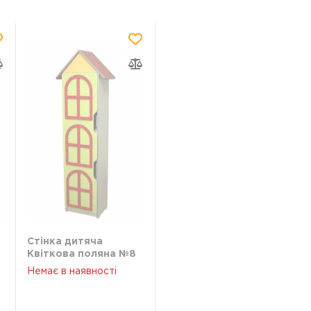
Стінка дитяча
Квіткова поляна №8
Вежа з дверима
Немає в наявності
566х320х1776 мм
28513