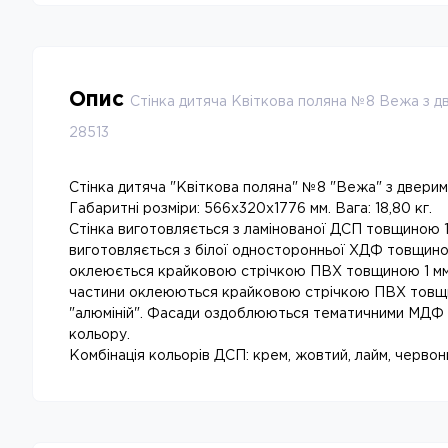
Опис
Стінка дитяча Квіткова поляна №8 Вежа з 
28513
Стінка дитяча "Квіткова поляна" №8 "Вежа" з дверим
Габаритні розміри: 566x320x1776 мм. Вага: 18,80 кг.
Стінка виготовляється з ламінованої ДСП товщиною 1
виготовляється з білої односторонньої ХДФ товщино
оклеюється крайковою стрічкою ПВХ товщиною 1 мм к
частини оклеюються крайковою стрічкою ПВХ товщ
"алюміній". Фасади оздоблюються тематичними МДФ
кольору.
Комбінація кольорів ДСП: крем, жовтий, лайм, червон