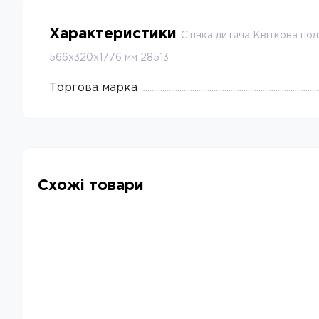
Характеристики
Стінка дитяча Квіткова по
566х320х1776 мм 28513
Торгова марка
Схожі товари