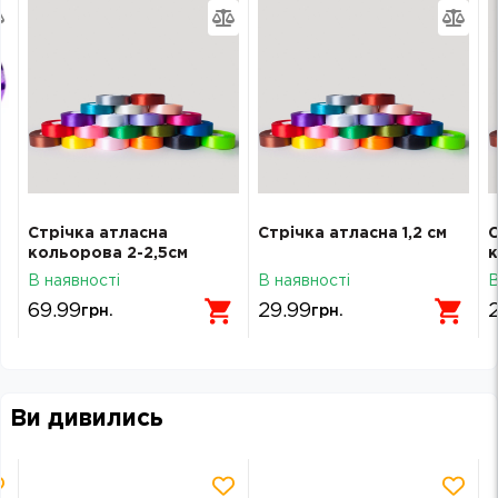
Стрічка атласна
Стрічка атласна 1,2 см
С
кольорова 2-2,5см
к
асорті
В наявності
В наявності
В
69.99
29.99
грн.
грн.
Ви дивились