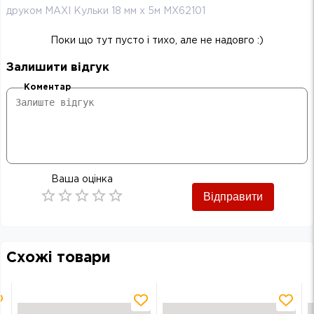
друком MAXI Кульки 18 мм х 5м MX62101
Поки що тут пусто і тихо, але не надовго :)
Залишити відгук
Коментар
Ваша оцінка
Відправити
Empty
0.5 Stars
1 Star
1.5 Stars
2 Stars
2.5 Stars
3 Stars
3.5 Stars
4 Stars
4.5 Stars
5 Stars
Схожі товари