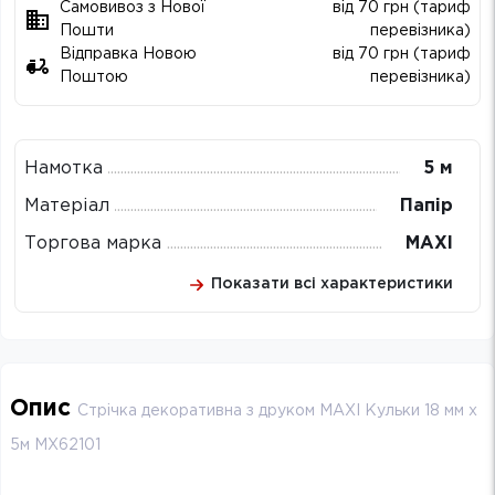
Самовивоз з Нової
від 70 грн (тариф
Пошти
перевізника)
Відправка Новою
від 70 грн (тариф
Поштою
перевізника)
Намотка
5 м
Матеріал
Папір
Торгова марка
MAXI
Показати всі характеристики
Опис
Стрічка декоративна з друком MAXI Кульки 18 мм х
5м MX62101