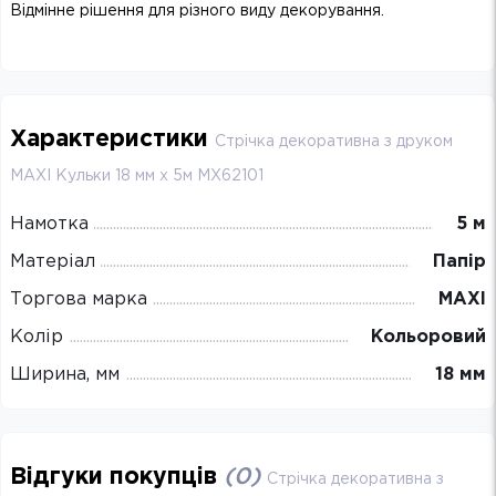
Відмінне рішення для різного виду декорування.
Характеристики
Стрічка декоративна з друком
MAXI Кульки 18 мм х 5м MX62101
Намотка
5 м
Матеріал
Папір
Торгова марка
MAXI
Колір
Кольоровий
Ширина, мм
18 мм
Відгуки покупців
(
0
)
Стрічка декоративна з