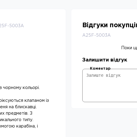
Відгуки покупц
-A25F-5003A
A25F-5003A
Поки що
Залишити відгук
Коментар
в чорному кольорі.
 фіксуються клапаном із
еня на блискавці.
их предметів. З
икального типу.
омогою карабіна, і