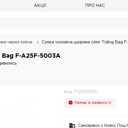
АКЦІЇ
ПРО НАС
мки через плече
Сумка чоловіча шкіряна слінг Tiding Bag
ng Bag F-A25F-5003A
дивились
Код:
F00031305
Немає в наявності
Самовивоз з Нової Пош