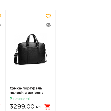
Сумка-портфель
чоловіча шкіряна
ділова Tiding Bag
В наявності
A25-9904A
3299.00
грн.