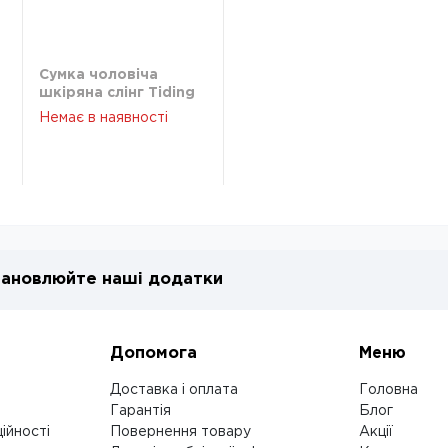
Сумка чоловіча
шкіряна слінг Tiding
Bag F-A25F-5003A
Немає в наявності
ановлюйте наші додатки
Допомога
Меню
Доставка і оплата
Головна
Гарантія
Блог
ійності
Повернення товару
Акції