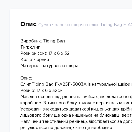
Опис
Сумка чоловіча шкіряна слінг Tiding Bag F
Виробник: Tiding Bag
Тип: слінг
Розміри (см): 17 x 6 x 32
Колір: чорний
Матеріал: натуральна шкіра
Опис:
Слінг Tiding Bag F-A25F-5003A із натуральної шкіри 
Розмір: 17 x 6 x 32см.
Має два основні відділення на змійках, які додатково
карабіном. З тильного боку також є вертикальна киш
Усередині знаходяться додаткові кишеньки для дрібн
лицьового боку ще одна кишенька на блискавці, верт
Наплічний текстильний ремінець відстібається за доп
регулюється по довжині, якщо це необхідно.