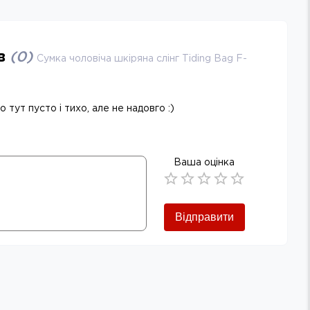
ів
(
0
)
Сумка чоловіча шкіряна слінг Tiding Bag F-
 тут пусто і тихо, але не надовго :)
Ваша оцінка
Empty
0.5 Stars
1 Star
1.5 Stars
2 Stars
2.5 Stars
3 Stars
3.5 Stars
4 Stars
4.5 Stars
5 Stars
Відправити