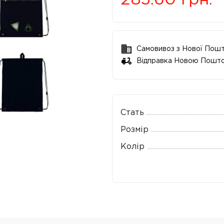
285.60
грн.
Самовивоз з Нової Пош
Відправка Новою Пошт
Стать
Розмір
Колір