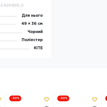
L-2 K24-601L-2
Для нього
49 × 36 см
Чорний
Поліестер
KITE
-30
%
-30
%