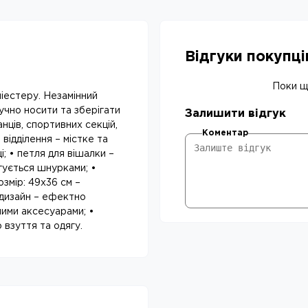
Відгуки покупц
Поки що
ліестеру. Незамінний
учно носити та зберігати
Залишити відгук
нців, спортивних секцій,
Коментар
відділення – містке та
; • петля для вішалки –
ягується шнурками; •
озмір: 49x36 см –
 дизайн – ефектно
шими аксесуарами; •
 взуття та одягу.