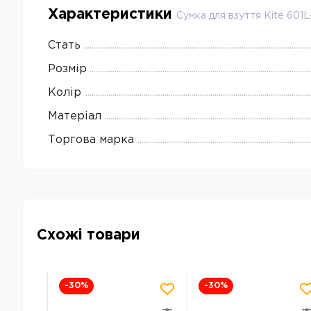
Характеристики
Сумка для взуття Kite 601
Стать
Розмір
Колір
Матеріал
Торгова марка
Схожі товари
-30
%
-30
%