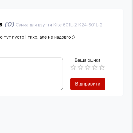
ів
(
0
)
Сумка для взуття Kite 601L-2 K24-601L-2
 тут пусто і тихо, але не надовго :)
Ваша оцінка
Empty
0.5 Stars
1 Star
1.5 Stars
2 Stars
2.5 Stars
3 Stars
3.5 Stars
4 Stars
4.5 Stars
5 Stars
Відправити