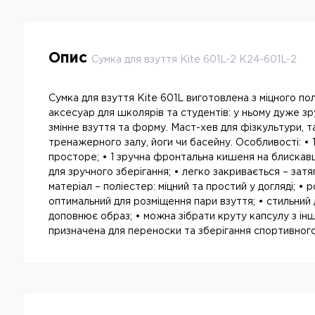
Опис
Сумка для взуття Kite 601L-2 K24-601L-2
Сумка для взуття Kite 601L виготовлена з міцного по
аксесуар для школярів та студентів: у ньому дуже зр
змінне взуття та форму. Маст-хев для фізкультури, та
тренажерного залу, йоги чи басейну. Особливості: • 1 
просторе; • 1 зручна фронтальна кишеня на блискавці
для зручного зберігання; • легко закривається – зат
матеріал – поліестер: міцний та простий у догляді; • р
оптимальний для розміщення пари взуття; • стильний
доповнює образ; • можна зібрати круту капсулу з ін
призначена для переноски та зберігання спортивного