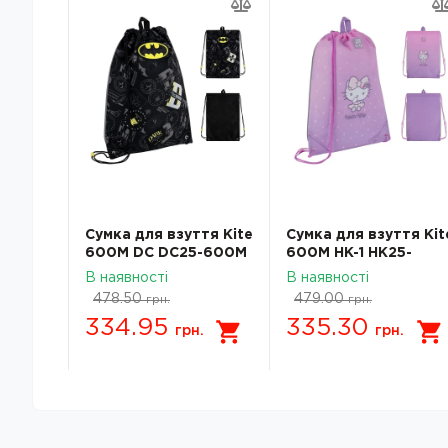
тя Kite
Сумка для взуття Kite
Сумка для взуття Kit
ash
600M DC DC25-600M
600M HK-1 HK25-
600M-1
В наявності
В наявності
478.50
479.00
грн.
грн.
334.95
335.30
.
грн.
грн.