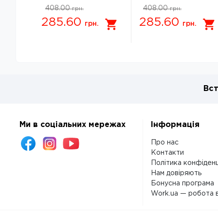
408.00
408.00
грн.
грн.
285.60
285.60
грн.
грн.
Вст
Ми в соціальних мережах
Інформація
Про нас
Контакти
Політика конфіденц
Нам довіряють
Бонусна програма
Work.ua — робота в