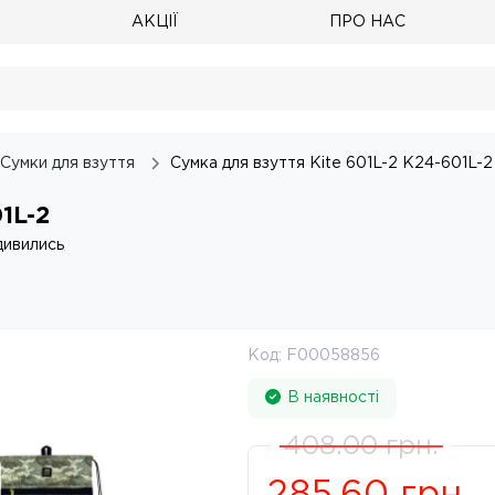
АКЦІЇ
ПРО НАС
Сумки для взуття
Сумка для взуття Kite 601L-2 K24-601L-2
1L-2
дивились
Код:
F00058856
В наявності
408.00
грн.