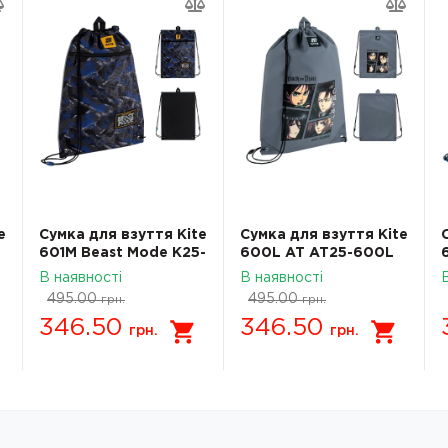
e
Сумка для взуття Kite
Сумка для взуття Kite
601M Beast Mode K25-
600L AT AT25-600L
601M-10
В наявності
В наявності
495.00
495.00
грн.
грн.
346.50
346.50
грн.
грн.