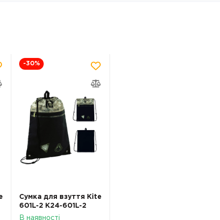
-30
%
e
Сумка для взуття Kite
601L-2 K24-601L-2
В наявності