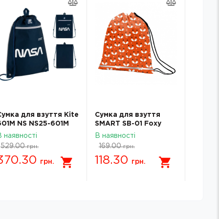
Сумка для взуття Kite
Сумка для взуття
Сумка 
601M NS NS25-601M
SMART SB-01 Foxy
SMART 
Megapo
В наявності
В наявності
В наявн
529.00
169.00
169.90
грн.
грн.
370.30
118.30
118.
грн.
грн.