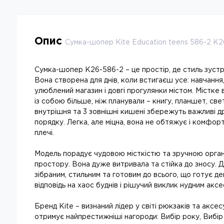
Опис
Сумка-шопер Kite Education teens 586-2 K
Сумка-шопер K26-586-2 – це простір, де стиль зустр
Вона створена для днів, коли встигаєш усе: навчання, 
улюблений магазин і довгі прогулянки містом. Містке 
із собою більше, ніж планували – книгу, планшет, све
внутрішня та 3 зовнішні кишені збережуть важливі др
порядку. Легка, але міцна, вона не обтяжує і комфорт
плечі.
Модель порадує чудовою місткістю та зручною орган
простору. Вона дуже витривала та стійка до зносу. 
зібраним, стильним та готовим до всього, що готує де
відповідь на хаос буднів і рішучий виклик нудним акс
Бренд Kite – визнаний лідер у світі рюкзаків та аксе
отримує найпрестижніші нагороди: Вибір року, Вибір 