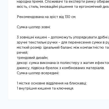
народна премія. Споживачі та експерти ринку обираю
якість, стиль, інноваційні рішення та ергономічний диз
Рекомендована на зріст від 130 см.
Сумка-шопер зовні:
3 зовнішні кишені – допоможуть упорядкувати дрібні 
зручні текстильні ручки – для перенесення сумки в ру
місткий розмір: ідеальний баланс між компактністю т
речей;
трендовий дизайн;
декор: сумка виконана із поліестеру з жатим ефекто
джинсу, підвіска-брелок з комбінованих матеріалів.
Сумка-шопер всередині:
1 містке основне відділення на блискавці;
1 внутрішня кишеня та ключниця.