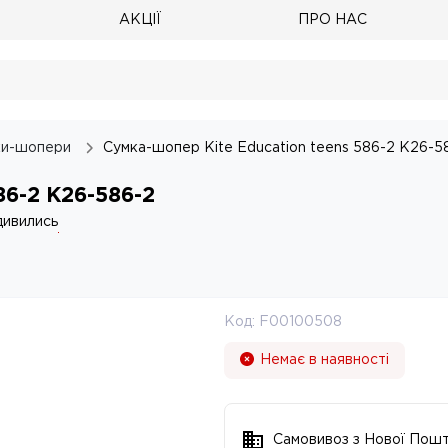
АКЦІЇ
ПРО НАС
ки-шопери
Сумка-шопер Kite Education teens 586-2 K26-5
86-2 K26-586-2
дивились
Код:
F00100508
Немає в наявності
Самовивоз з Нової Пош