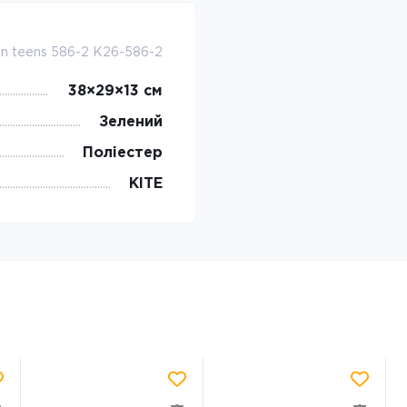
on teens 586-2 K26-586-2
38×29×13 см
Зелений
Поліестер
KITE