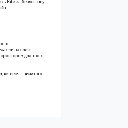
ть Kite за бездоганну
айн.
речі;
ках чи на плечі;
а простором для твоїх
м, кишеня з вимитого