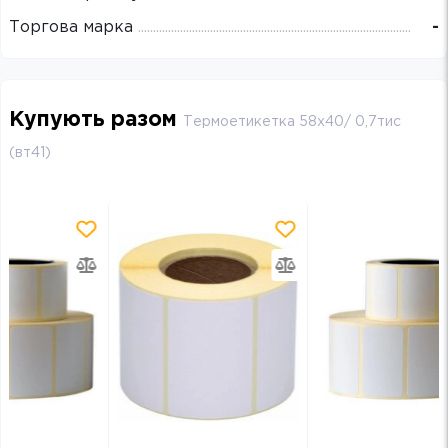
Торгова марка
-
Купують разом
Термоетикетка 58х40/ 0,7тис
(вт41)