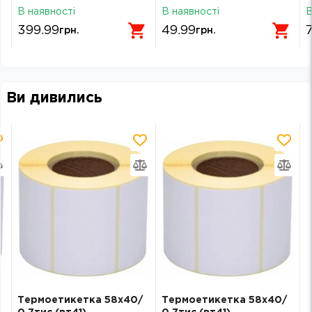
В наявності
В наявності
В
399.99
49.99
грн.
грн.
Ви дивились
Термоетикетка 58х40/
Термоетикетка 58х40/