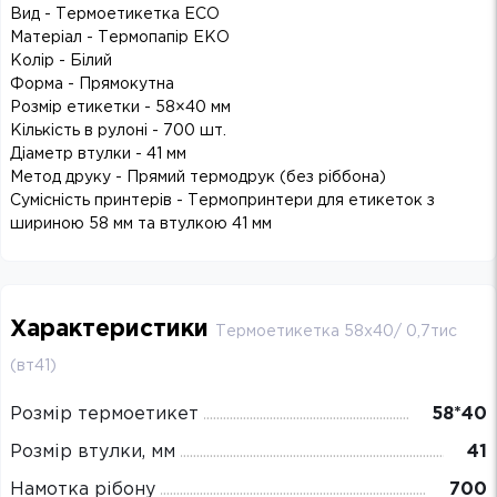
Вид - Термоетикетка ECO
Матеріал - Термопапір ЕКО
Колір - Білий
Форма - Прямокутна
Розмір етикетки - 58×40 мм
Кількість в рулоні - 700 шт.
Діаметр втулки - 41 мм
Метод друку - Прямий термодрук (без ріббона)
Сумісність принтерів - Термопринтери для етикеток з
шириною 58 мм та втулкою 41 мм
Характеристики
Термоетикетка 58х40/ 0,7тис
(вт41)
Розмір термоетикет
58*40
Розмір втулки, мм
41
Намотка рібону
700