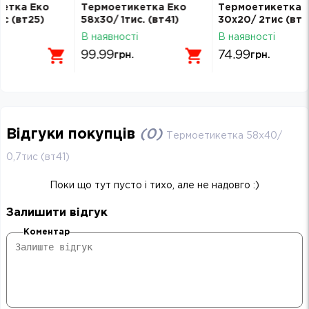
Термоетикетка Еко
Термоетикетка Еко
Т
58х30/ 1тис. (вт41)
30х20/ 2тис (вт25)
58
В наявності
В наявності
В 
99.99
74.99
9
грн.
грн.
Відгуки покупців
(
0
)
Термоетикетка 58х40/
0,7тис (вт41)
Поки що тут пусто і тихо, але не надовго :)
Залишити відгук
Коментар