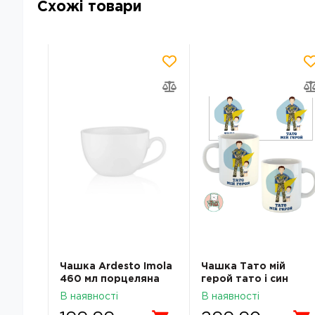
Схожі товари
Чашка Ardesto Imola
Чашка Тато мій
руга
460 мл порцеляна
герой тато і син
ункова
AR3532I
В наявності
В наявності
 Kv-