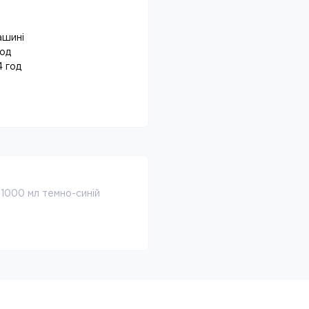
ашині
год
4 год
 1000 мл темно-синій