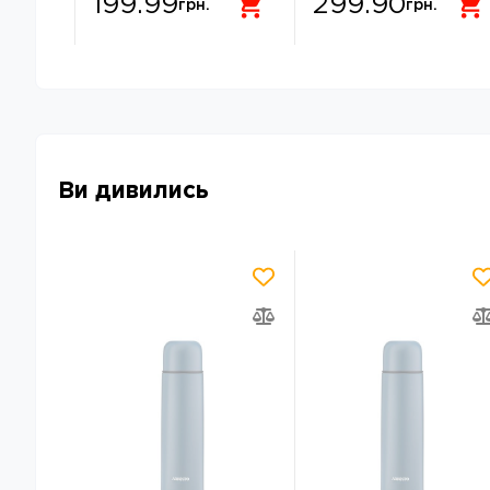
199.99
299.90
грн.
грн.
Ви дивились