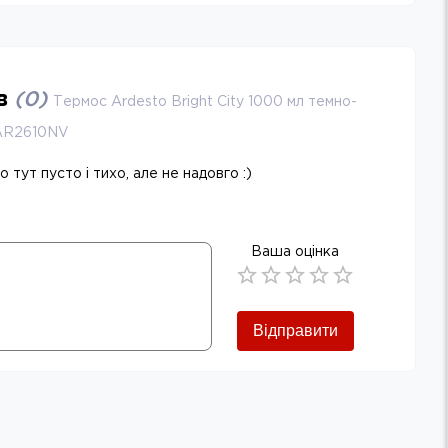
ів
(
0
)
Термос Ardesto Bright City 1000 мл темно-
 AR2610NV
 тут пусто і тихо, але не надовго :)
Ваша оцінка
Empty
0.5 Stars
1 Star
1.5 Stars
2 Stars
2.5 Stars
3 Stars
3.5 Stars
4 Stars
4.5 Stars
5 Stars
Відправити