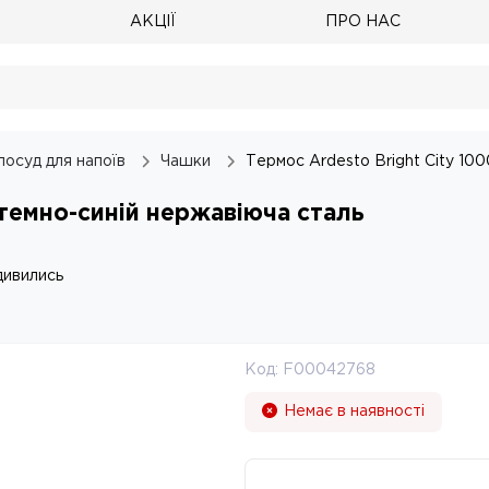
АКЦІЇ
ПРО НАС
посуд для напоїв
Чашки
Термос Ardesto Bright City 10
 темно-синій нержавіюча сталь
дивились
Код:
F00042768
Немає в наявності