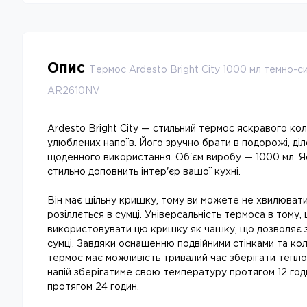
Опис
Термос Ardesto Bright City 1000 мл темно-с
AR2610NV
Ardesto Bright City — стильний термос яскравого кол
улюблених напоїв. Його зручно брати в подорожі, діло
щоденного використання. Об'єм виробу — 1000 мл. Я
стильно доповнить інтер'єр вашої кухні.
Він має щільну кришку, тому ви можете не хвилювати
розіллється в сумці. Універсальність термоса в тому
використовувати цю кришку як чашку, що дозволяє з
сумці. Завдяки оснащенню подвійними стінками та кол
термос має можливість тривалий час зберігати тепло
напій зберігатиме свою температуру протягом 12 год
протягом 24 годин.