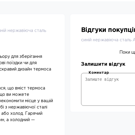
Відгуки покупц
иній нержавіюча сталь
синій нержавіюча сталь
Поки що
ьору для зберігання
ві поїздки чи для
Залишити відгук
скравий дизайн термоса
Коментар
ся, що вміст термоса
, що ви можете
економити місце у вашій
бі з нержавіючої сталі
 або холод. Гарячий
ин, а холодний —