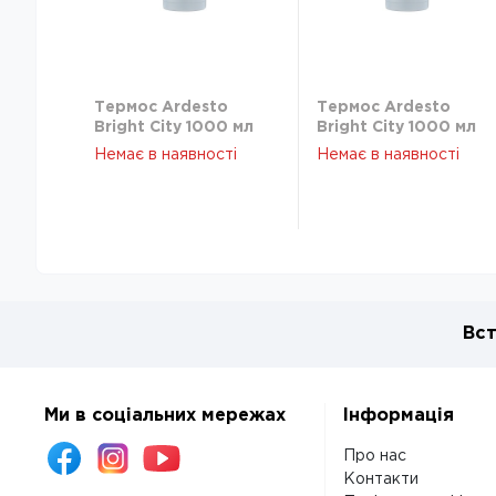
Термос Ardesto
Термос Ardesto
Bright City 1000 мл
Bright City 1000 мл
темно-синій
темно-синій
Немає в наявності
Немає в наявності
нержавіюча сталь
нержавіюча сталь
AR2610NV
AR2610NV
Вст
Ми в соціальних мережах
Інформація
Про нас
Контакти