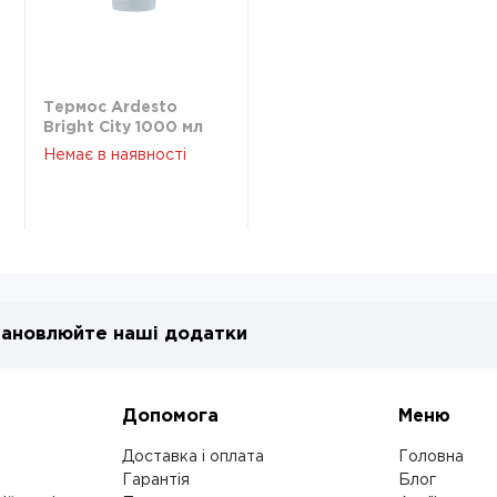
Термос Ardesto
Bright City 1000 мл
темно-синій
Немає в наявності
нержавіюча сталь
AR2610NV
ановлюйте наші додатки
Допомога
Меню
Доставка і оплата
Головна
Гарантія
Блог