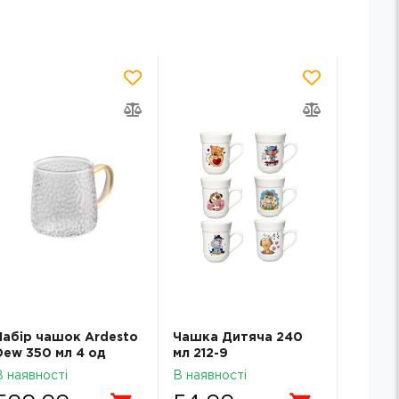
Набір чашок Ardesto
Чашка Дитяча 240
Чашка
Dew 350 мл 4 од
мл 212-9
Ornam
боросилікатне скло
керамі
В наявності
В наявності
В наявн
AR2635C
білий