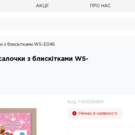
АКЦІЇ
ПРО НАС
ки з блискітками WS-E046
салочки з блискітками WS-
Код:
F00056469
Немає в наявності