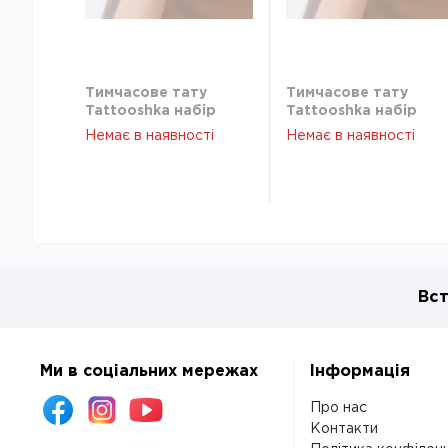
Тимчасове тату
Тимчасове тату
Tattooshka набір
Tattooshka набір
Русалочки з
Русалочки з
Немає в наявності
Немає в наявності
блискітками WS-
блискітками WS-
E046
E046
Вст
Ми в соціальних мережах
Інформація
Про нас
Контакти