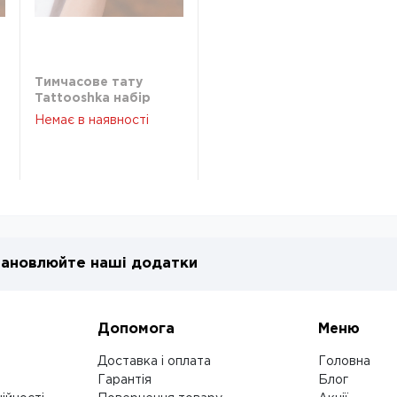
Тимчасове тату
Tattooshka набір
Русалочки з
Немає в наявності
блискітками WS-
E046
ановлюйте наші додатки
Допомога
Меню
Доставка і оплата
Головна
Гарантія
Блог