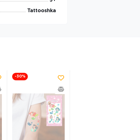
3+
Tattooshka
-30
%