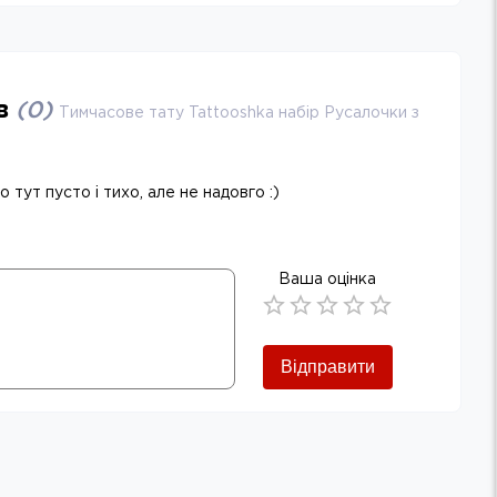
ів
(
0
)
Тимчасове тату Tattooshka набір Русалочки з
 тут пусто і тихо, але не надовго :)
Ваша оцінка
Empty
0.5 Stars
1 Star
1.5 Stars
2 Stars
2.5 Stars
3 Stars
3.5 Stars
4 Stars
4.5 Stars
5 Stars
Відправити