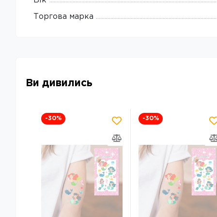
Вік
Торгова марка
Ви дивились
-30
%
-30
%