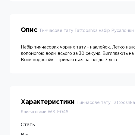
Опис
Тимчасове тату Tattooshka набір Русалочки
Набір тимчасових чорних тату - наклейок. Легко нано
допомогою води, всього за 30 секунд. Виглядають на т
Вони водостійкі і тримаються на тілі до 7 днів.
Характеристики
Тимчасове тату Tattooshka
блискітками WS-E046
Стать