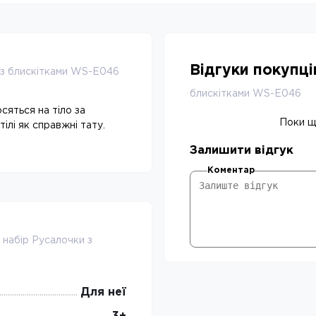
Відгуки покупц
 з блискітками WS-E046
блискітками WS-E046
сяться на тіло за
Поки що
ілі як справжні тату.
Залишити відгук
Коментар
 набір Русалочки з
Для неї