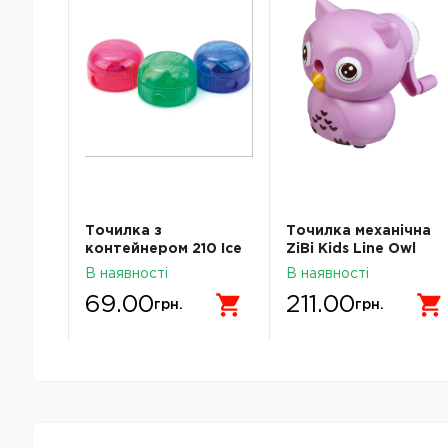
ax з
Точилка з
Точилка механічна
контейнером 210 Ice
ZiBi Kids Line Owl
Kum
фіолетова ZB.5509
В наявності
В наявності
69.00
211.00
грн.
грн.