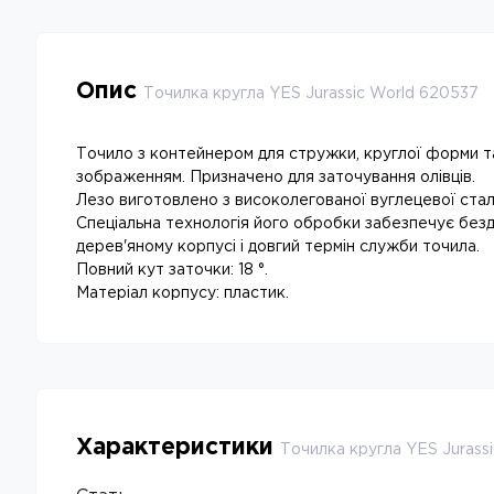
Опис
Точилка кругла YES Jurassic World 620537
Точило з контейнером для стружки, круглої форми т
зображенням. Призначено для заточування олівців.
Лезо виготовлено з високолегованої вуглецевої сталі
Спеціальна технологія його обробки забезпечує безд
дерев'яному корпусі і довгий термін служби точила.
Повний кут заточки: 18 °.
Матеріал корпусу: пластик.
Характеристики
Точилка кругла YES Jurass