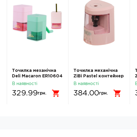
Точилка механічна
Точилка механічна
Deli Macaron ER10604
ZiBi Pastel контейнер
рожевий ZB.5515-10
В наявності
В наявності
329.99
384.00
грн.
грн.