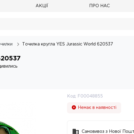
АКЦІЇ
ПРО НАС
чилки
Точилка кругла YES Jurassic World 620537
620537
дивились
Код:
F00048855
Немає в наявності
Самовивоз з Нової Пош