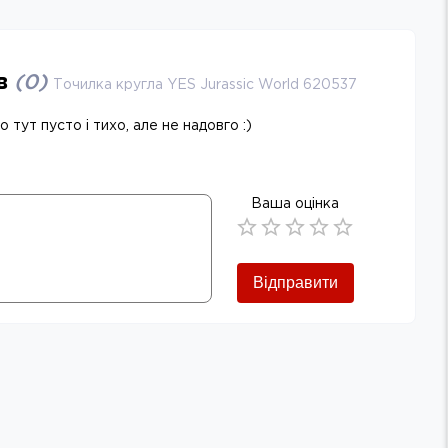
ів
(
0
)
Точилка кругла YES Jurassic World 620537
 тут пусто і тихо, але не надовго :)
Ваша оцінка
Empty
0.5 Stars
1 Star
1.5 Stars
2 Stars
2.5 Stars
3 Stars
3.5 Stars
4 Stars
4.5 Stars
5 Stars
Відправити