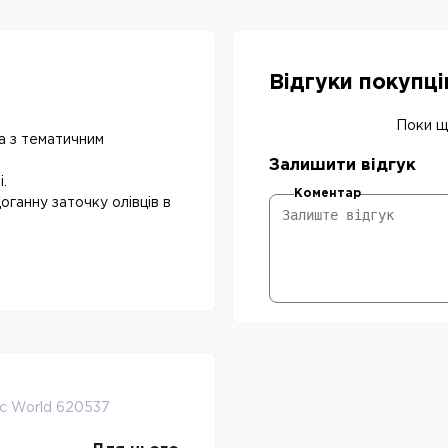
Відгуки покупц
Поки що
а з тематичним
Залишити відгук
.
Коментар
оганну заточку олівців в
ic World 620537