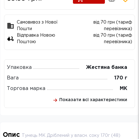
Самовивоз з Нової
від 70 грн (тариф
Пошти
перевізника)
Відправка Новою
від 70 грн (тариф
Поштою
перевізника)
Упаковка
Жестяна банка
Вага
170 г
Торгова марка
МК
Показати всі характеристики
Опис
Тунець МК Дріблений у власн. соку 170г (48)