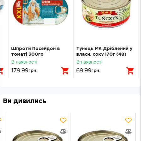
Шпроти Посейдон в
Тунець МК Дріблений у
Т
томаті 300гр
власн. соку 170г (48)
о
В наявності
В наявності
В
179.99
69.99
грн.
грн.
Ви дивились