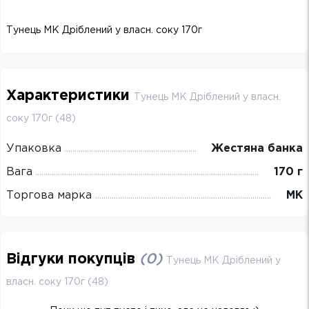
Тунець МК Дріблений у власн. соку 170г
Характеристики
Тунець МК Дріблений у власн.
соку 170г (48)
Упаковка
Жестяна банка
Вага
170 г
Торгова марка
МК
Відгуки покупців
(
0
)
Тунець МК Дріблений у
власн. соку 170г (48)