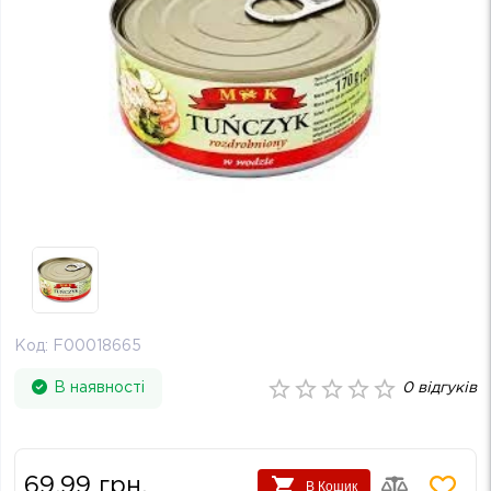
Код:
F00018665
В наявності
0
відгуків
69.99
грн.
В Кошик