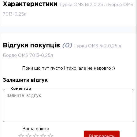
Характеристики
Турка OMS №2 0,25 л Бордо OMS
7013-0,25л
Відгуки покупців
(
0
)
Турка OMS №2 0,25 л
Бордо OMS 7013-0,25л
Поки що тут пусто і тихо, але не надовго :)
Залишити відгук
Коментар
Ваша оцінка
Відправити