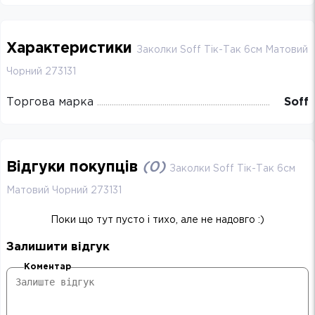
Характеристики
Заколки Soff Тік-Так 6см Матовий
Чорний 273131
Торгова марка
Soff
Відгуки покупців
(
0
)
Заколки Soff Тік-Так 6см
Матовий Чорний 273131
Поки що тут пусто і тихо, але не надовго :)
Залишити відгук
Коментар