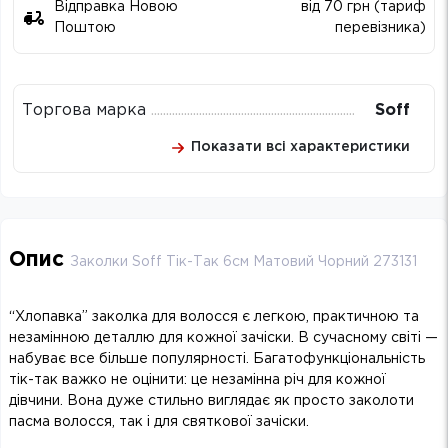
Відправка Новою
від 70 грн (тариф
Поштою
перевізника)
Торгова марка
Soff
Показати всі характеристики
Опис
Заколки Soff Тік-Так 6см Матовий Чорний 273131
“Хлопавка” заколка для волосся є легкою, практичною та
незамінною деталлю для кожної зачіски. В сучасному світі —
набуває все більше популярності. Багатофункціональність
тік-так важко не оцінити: це незамінна річ для кожної
дівчини. Вона дуже стильно виглядає як просто заколоти
пасма волосся, так і для святкової зачіски.