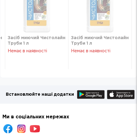
н
Засіб миючий Чистолайн
Засіб миючий Чистолайн
Труби 1 л
Труби 1 л
Немає в наявності
Немає в наявності
Встановлюйте наші додатки
Ми в соціальних мережах