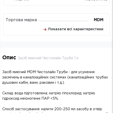
Торгова марка
MDM
Показати всі характеристики
Опис
Засіб миючий Чистолайн Труби 1 л
Засіб миючий MDM Чистолайн Труби - для усунення
засмічень в каналізаційних системах (каналізаційних трубах
душових кабін, ванн, раковин і т.д.).
Склад: вода підготовлена; натрію гіпохлорид; натрію
гідроксид неіоногенні ПАР <5%.
Спосіб застосування: налити 200-250 мл засобу в отвір