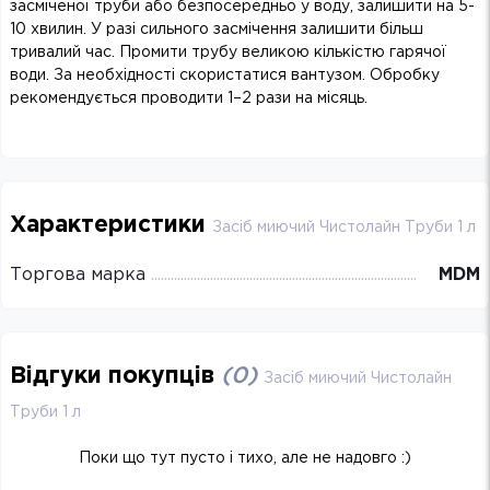
засміченої труби або безпосередньо у воду, залишити на 5-
10 хвилин. У разі сильного засмічення залишити більш
тривалий час. Промити трубу великою кількістю гарячої
води. За необхідності скористатися вантузом. Обробку
рекомендується проводити 1–2 рази на місяць.
Характеристики
Засіб миючий Чистолайн Труби 1 л
Торгова марка
MDM
Відгуки покупців
(
0
)
Засіб миючий Чистолайн
Труби 1 л
Поки що тут пусто і тихо, але не надовго :)