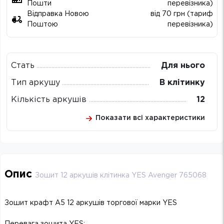
Пошти
перевізника)
Відправка Новою
від 70 грн (тариф
Поштою
перевізника)
Стать
Для нього
Тип аркушу
В клітинку
Кількість аркушів
12
Показати всі характеристики
Опис
Зошит 12 аркушів клітинка YES Avenger 765068
Зошит крафт А5 12 аркушів торгової марки YES
Перевага зошита YES: