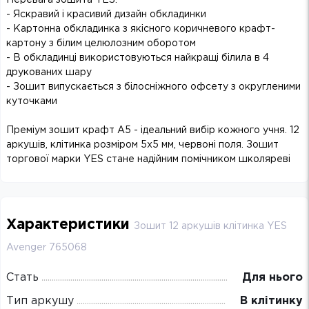
- Яскравий і красивий дизайн обкладинки
- Картонна обкладинка з якісного коричневого крафт-
картону з білим целюлозним оборотом
- В обкладинці використовуються найкращі білила в 4
друкованих шару
- Зошит випускається з білосніжного офсету з округленими
куточками
Преміум зошит крафт А5 - ідеальний вибір кожного учня. 12
аркушів, клітинка розміром 5х5 мм, червоні поля. Зошит
торгової марки YES стане надійним помічником школяреві
Характеристики
Зошит 12 аркушів клітинка YES
Avenger 765068
Стать
Для нього
Тип аркушу
В клітинку