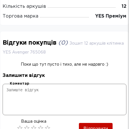
Кількість аркушів
12
Торгова марка
YES Преміум
Відгуки покупців
(
0
)
Зошит 12 аркушів клітинка
YES Avenger 765068
Поки що тут пусто і тихо, але не надовго :)
Залишити відгук
Коментар
Ваша оцінка
Відправити