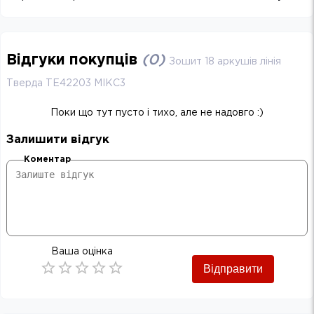
Відгуки покупців
(
0
)
Зошит 18 аркушів лінія
Тверда ТЕ42203 МІКС3
Поки що тут пусто і тихо, але не надовго :)
Залишити відгук
Коментар
Ваша оцінка
Відправити
Empty
0.5 Stars
1 Star
1.5 Stars
2 Stars
2.5 Stars
3 Stars
3.5 Stars
4 Stars
4.5 Stars
5 Stars