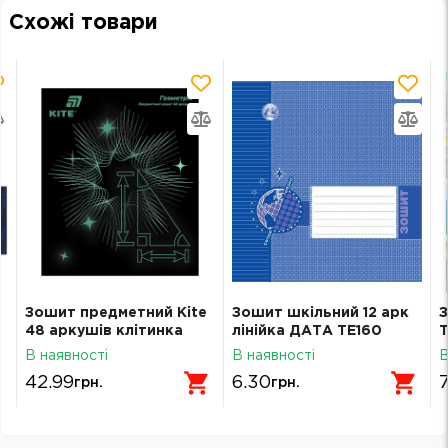
Схожі товари
Зошит предметний Kite
Зошит шкільний 12 арк
З
48 аркушів клітинка
лінійка ДАТА ТЕ160
Т
Геометрія Lumen K26-
М
В наявності
В наявності
В
240-1
42.99
6.30
7
грн.
грн.