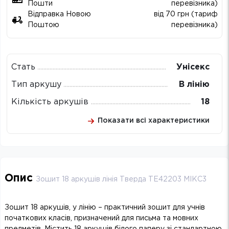
Пошти
перевізника)
Відправка Новою
від 70 грн (тариф
Поштою
перевізника)
Стать
Унісекс
Тип аркушу
В лінію
Кількість аркушів
18
Показати всі характеристики
Опис
Зошит 18 аркушів лінія Тверда ТЕ42203 МІКС3
Зошит 18 аркушів, у лінію – практичний зошит для учнів
початкових класів, призначений для письма та мовних
предметів. Містить 18 аркушів білого паперу зі стандартною