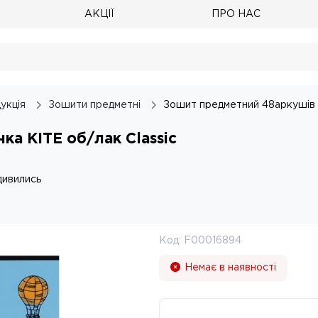
АКЦІЇ
ПРО НАС
укція
Зошити предметні
Зошит предметний 48аркушів к
ка KITE об/лак Classic
дивились
Код:
F00016894
Немає в наявності