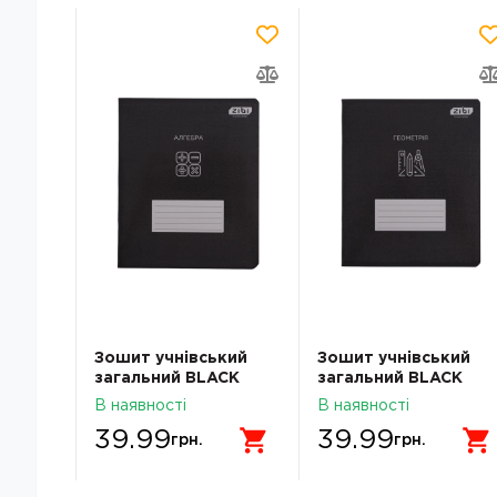
кий
Зошит учнівський
Зошит учнівський
CK
загальний BLACK
загальний BLACK
тинка
48аркушів клітинка
48аркушів клітинка
В наявності
В наявності
 LINE
алгебра KIDS LINE
геометрія KIDS LINE
39.99
39.99
ZB.1700-07
ZB.1700-08
грн.
грн.