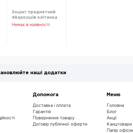
Зошит предметний
48аркушів клітинка
KITE об/лак Classic
Немає в наявності
географія K21-240-
05
ановлюйте наші додатки
Допомога
Меню
Доставка і оплата
Головна
Гарантія
Блог
ійності
Повернення товару
Акції
Договір публічної оферти
Канцтовари
Папір офісн