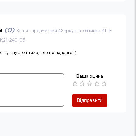
ів
(
0
)
Зошит предметний 48аркушів клітинка KITE
я K21-240-05
 тут пусто і тихо, але не надовго :)
Ваша оцінка
Empty
0.5 Stars
1 Star
1.5 Stars
2 Stars
2.5 Stars
3 Stars
3.5 Stars
4 Stars
4.5 Stars
5 Stars
Відправити