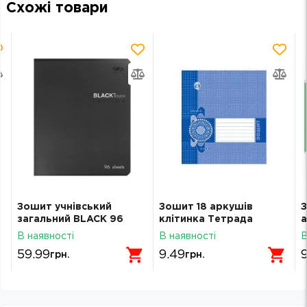
Схожі товари
Зошит учнівський
Зошит 18 аркушів
З
загальний BLACK 96
клiтинка Тетрада
а
аркушів клітинка KIDS
Фоновий ТЕ162
M
В наявності
В наявності
В
LINE ZB25.1790K
59.99
9.49
грн.
грн.