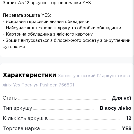
Зошит А5 12 аркушів торгової марки YES
Перевага зошита YES:
- Яскравий і красивий дизайн обкладинки
- Найсучасніші технології друку та обробки обкладинки
- Картонна обкладинка з якісного картону
- Зошит випускається з білосніжного офсету з округленими
куточками
Характеристики
Зошит учнівський 12 аркушів коса
лінія Yes Преміум Pusheen 766801
Стать
Для неї
Тип аркушу
В косу лінію
Кількість аркушів
12
Торгова марка
YES