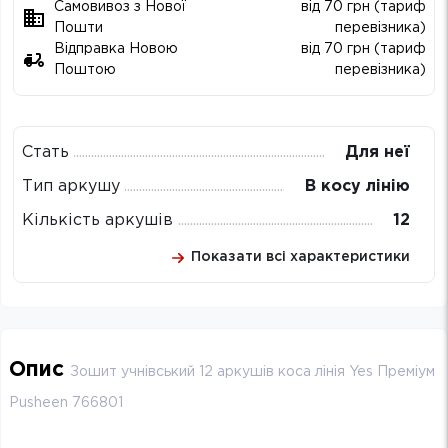
Самовивоз з Нової
від 70 грн (тариф
Пошти
перевізника)
Відправка Новою
від 70 грн (тариф
Поштою
перевізника)
Стать
Для неї
Тип аркушу
В косу лінію
Кількість аркушів
12
Показати всі характеристики
Опис
Зошит учнівський 12 аркушів коса лінія Yes Преміум
Pusheen 766801