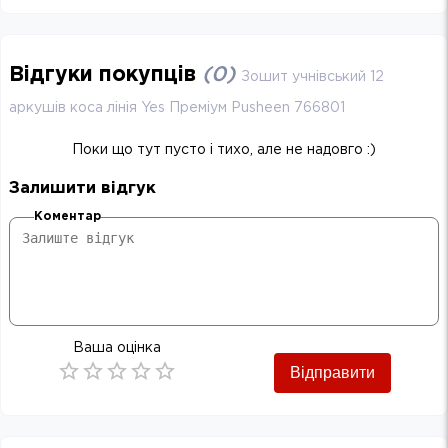
Відгуки покупців
(
0
)
Зошит учнівський 12
аркушів коса лінія Yes Преміум Pusheen 766801
Поки що тут пусто і тихо, але не надовго :)
Залишити відгук
Коментар
Ваша оцінка
Відправити
Empty
0.5 Stars
1 Star
1.5 Stars
2 Stars
2.5 Stars
3 Stars
3.5 Stars
4 Stars
4.5 Stars
5 Stars